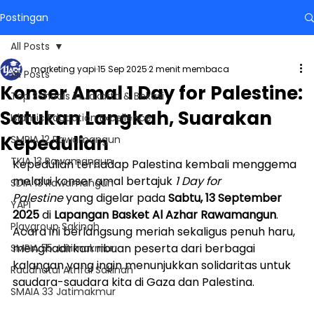
Postingan
All Posts
marketing yapi
15 Sep 2025
2 menit membaca
All Posts
Konser Amal 1 Day for Palestine:
Top Schools in Jakarta & Bekasi
Satukan Langkah, Suarakan
Islamic Education Excellence
Kepedulian
SMPIA 12 Rawamangun
TKIA 13 Rawamangun
Kepedulian terhadap Palestina kembali menggema 
melalui konser amal bertajuk 
1 Day for 
SDIA 13 Rawamangun
Palestine
 yang digelar pada 
Sabtu, 13 September 
YAPI
2025
 di 
Lapangan Basket Al Azhar Rawamangun
. 
Playgroup Sakinah
Acara ini berlangsung meriah sekaligus penuh haru, 
menghadirkan ribuan peserta dari berbagai 
SMPIA 55 Jatimakmur
kalangan yang ingin menunjukkan solidaritas untuk 
Raudhatul Athfal Sakinah
saudara-saudara kita di Gaza dan Palestina.
SMAIA 33 Jatimakmur