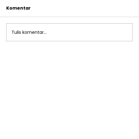
Komentar
Tulis komentar...
Mengapa Pembiasaan Pagi
Penting untuk Karakter Anak? TK
Islam Al Azhar 13 Rawamangun