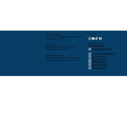
Kontak Kami
KAMPUS RAWAMANGUN
Jl. Sunan Giri No.1 Rawamangun, Rawamangun, Kec. Pulo
Gadung, Jakarta Timur 13220
Telepon/WhatsApp
KAMPUS BEKASI
+62 817-0337-1952
Jl. Raya Jati Makmur No.10, Jatimakmur, Kec. Pd.
RA Sakinah (Kebayoran Baru)
Gede, Kota Bekasi, Jawa Barat 17413
Playgroup Sakinah (Rawamangun)
KAMPUS KEBAYORAN BARU
TKIA 13 Rawamangun
JL. Bujana Dalam, NO. 48, RT. 009, RW. 01, Gunung, Kec.
SDIA 13 Rawamangun
Kebayoran Baru, Kota Jakarta Selatan, D.K.I. Jakarta
SMPIA 12 Rawamangun
SMPIA 55 Jatimakmur
SMAIA 33 Jatimakmur