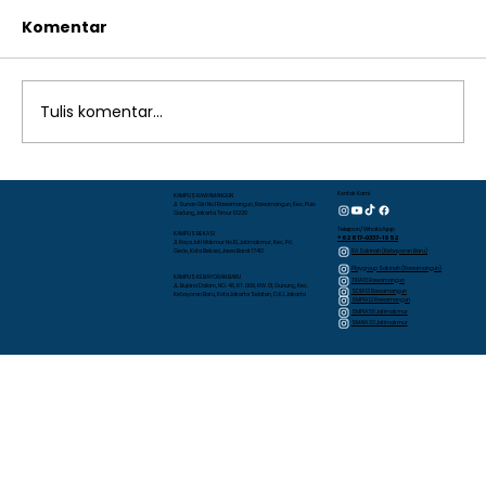
Komentar
Tulis komentar...
Latihan Menyanyi dan Menari
Kontak Kami
KAMPUS RAWAMANGUN
Jl. Sunan Giri No.1 Rawamangun, Rawamangun, Kec. Pulo
Gadung, Jakarta Timur 13220
sebagai Sarana Pengembangan
Telepon/WhatsApp
KAMPUS BEKASI
+62 817-0337-1952
Jl. Raya Jati Makmur No.10, Jatimakmur, Kec. Pd.
Potensi Murid TK Islam Al Azhar 13
RA Sakinah (Kebayoran Baru)
Gede, Kota Bekasi, Jawa Barat 17413
Playgroup Sakinah (Rawamangun)
Rawamangun
KAMPUS KEBAYORAN BARU
TKIA 13 Rawamangun
JL. Bujana Dalam, NO. 48, RT. 009, RW. 01, Gunung, Kec.
SDIA 13 Rawamangun
Kebayoran Baru, Kota Jakarta Selatan, D.K.I. Jakarta
SMPIA 12 Rawamangun
SMPIA 55 Jatimakmur
SMAIA 33 Jatimakmur