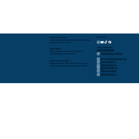
Kontak Kami
KAMPUS RAWAMANGUN
Jl. Sunan Giri No.1 Rawamangun, Rawamangun, Kec. Pulo
Gadung, Jakarta Timur 13220
Telepon/WhatsApp
KAMPUS BEKASI
+62 817-0337-1952
Jl. Raya Jati Makmur No.10, Jatimakmur, Kec. Pd.
RA Sakinah (Kebayoran Baru)
Gede, Kota Bekasi, Jawa Barat 17413
Playgroup Sakinah (Rawamangun)
KAMPUS KEBAYORAN BARU
TKIA 13 Rawamangun
JL. Bujana Dalam, NO. 48, RT. 009, RW. 01, Gunung, Kec.
SDIA 13 Rawamangun
Kebayoran Baru, Kota Jakarta Selatan, D.K.I. Jakarta
SMPIA 12 Rawamangun
SMPIA 55 Jatimakmur
SMAIA 33 Jatimakmur