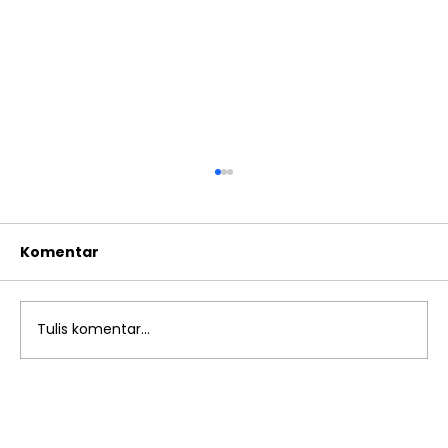
Komentar
Tulis komentar...
Pagelaran Drama “Alkisah
Nusantara” di SMP Islam Al Azhar 12