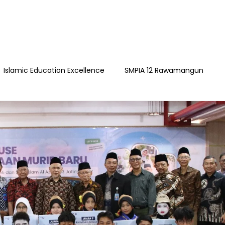
Islamic Education Excellence
SMPIA 12 Rawamangun
ngun
YAPI
Playgroup Sakinah
SMPIA 55 Jatimakmu
timakmur