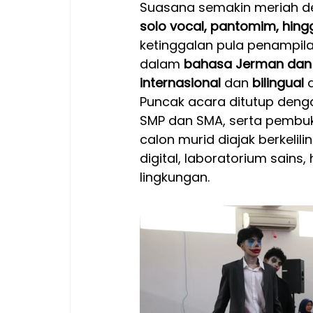
Suasana semakin meriah d
solo vocal, pantomim, hingg
ketinggalan pula penampila
dalam 
bahasa Jerman dan 
internasional
 dan 
bilingual
 
Puncak acara ditutup deng
SMP dan SMA, serta pembu
calon murid diajak berkelili
digital, laboratorium sain
lingkungan.