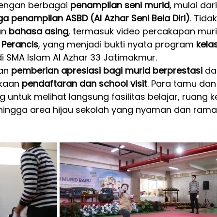
engan berbagai 
penampilan seni murid
, mulai dari
a penampilan ASBD (Al Azhar Seni Bela Diri)
. Tidak
n 
bahasa asing
, termasuk video percakapan muri
Perancis
, yang menjadi bukti nyata program 
kelas
di SMA Islam Al Azhar 33 Jatimakmur.
an 
pemberian apresiasi bagi murid berprestasi
 dar
kaan 
pendaftaran dan school visit
. Para tamu dan
ng untuk melihat langsung fasilitas belajar, ruang k
s, hingga area hijau sekolah yang nyaman dan rama