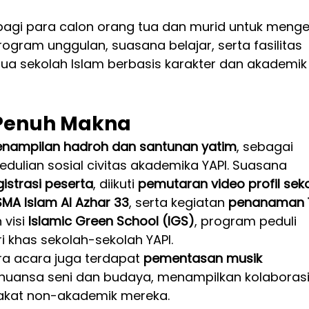
 bagi para calon orang tua dan murid untuk menge
program unggulan, suasana belajar, serta fasilitas 
dua sekolah Islam berbasis karakter dan akademik
 Penuh Makna
enampilan hadroh dan santunan yatim
, sebagai 
dulian sosial civitas akademika YAPI. Suasana 
gistrasi peserta
, diikuti 
pemutaran video profil sek
SMA Islam Al Azhar 33
, serta kegiatan 
penanaman 1
visi 
Islamic Green School (IGS)
, program peduli 
i khas sekolah-sekolah YAPI.
ra acara juga terdapat 
pementasan musik 
uansa seni dan budaya, menampilkan kolaborasi
akat non-akademik mereka.