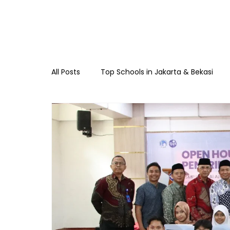
All Posts
Top Schools in Jakarta & Bekasi
TKIA 13 Rawamangun
SDIA 13 Rawama
Raudhatul Athfal Sakinah
SMAIA 33 Ja