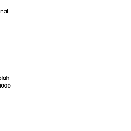
nal 
 
olah 
000 
 