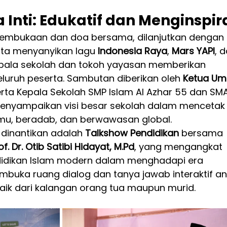
Inti: Edukatif dan Menginspir
 pembukaan dan doa bersama, dilanjutkan dengan 
erta menyanyikan lagu 
Indonesia Raya
, 
Mars YAPI
, 
epala sekolah dan tokoh yayasan memberikan 
eluruh peserta. Sambutan diberikan oleh 
Ketua U
erta Kepala Sekolah SMP Islam Al Azhar 55 dan SMA
 menyampaikan visi besar sekolah dalam mencetak
lmu, beradab, dan berwawasan global.
 dinantikan adalah 
Talkshow Pendidikan
 bersama 
of. Dr. Otib Satibi Hidayat, M.Pd
, yang mengangkat 
didikan Islam modern dalam menghadapi era 
embuka ruang dialog dan tanya jawab interaktif an
aik dari kalangan orang tua maupun murid.