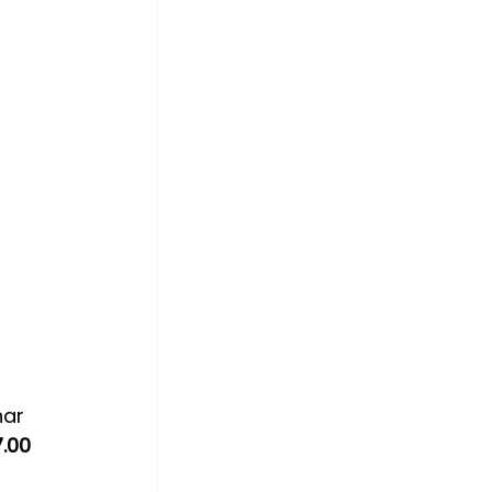
har 
.00 