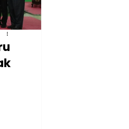
ru
ak