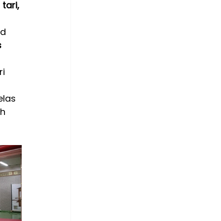
 
tari, 
 
d 
 
i 
 
elas 
h 