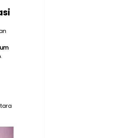
asi
dan 
mum 
 
 
tara 