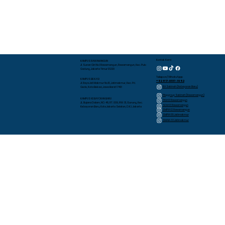
Kontak Kami
KAMPUS RAWAMANGUN
Jl. Sunan Giri No.1 Rawamangun, Rawamangun, Kec. Pulo
Gadung, Jakarta Timur 13220
Telepon/WhatsApp
KAMPUS BEKASI
+62 817-0337-1952
Jl. Raya Jati Makmur No.10, Jatimakmur, Kec. Pd.
RA Sakinah (Kebayoran Baru)
Gede, Kota Bekasi, Jawa Barat 17413
Playgroup Sakinah (Rawamangun)
KAMPUS KEBAYORAN BARU
TKIA 13 Rawamangun
JL. Bujana Dalam, NO. 48, RT. 009, RW. 01, Gunung, Kec.
SDIA 13 Rawamangun
Kebayoran Baru, Kota Jakarta Selatan, D.K.I. Jakarta
SMPIA 12 Rawamangun
SMPIA 55 Jatimakmur
SMAIA 33 Jatimakmur