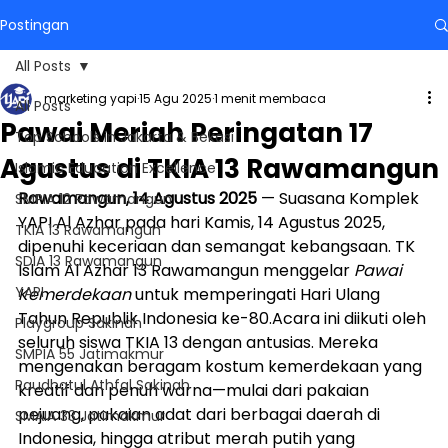
Postingan
All Posts
marketing yapi
15 Agu 2025
1 menit membaca
All Posts
Pawai Meriah Peringatan 17
Top Schools in Jakarta & Bekasi
Agustus di TKIA 13 Rawamangun
Islamic Education Excellence
Rawamangun, 14 Agustus 2025
 — Suasana Komplek 
SMPIA 12 Rawamangun
YAPI Al Azhar pada hari Kamis, 14 Agustus 2025, 
TKIA 13 Rawamangun
dipenuhi keceriaan dan semangat kebangsaan. TK 
SDIA 13 Rawamangun
Islam Al Azhar 13 Rawamangun menggelar 
Pawai 
YAPI
Kemerdekaan
 untuk memperingati Hari Ulang 
Tahun Republik Indonesia ke-80.Acara ini diikuti oleh 
Playgroup Sakinah
seluruh siswa TKIA 13 dengan antusias. Mereka 
SMPIA 55 Jatimakmur
mengenakan beragam kostum kemerdekaan yang 
Raudhatul Athfal Sakinah
kreatif dan penuh warna—mulai dari pakaian 
pejuang, pakaian adat dari berbagai daerah di 
SMAIA 33 Jatimakmur
Indonesia, hingga atribut merah putih yang 