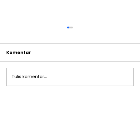
Komentar
Tulis komentar...
Edukasi Anti-Bullying Lewat Operet
Hari Anak Nasional TK Islam Al
Azhar 13 Rawamangun