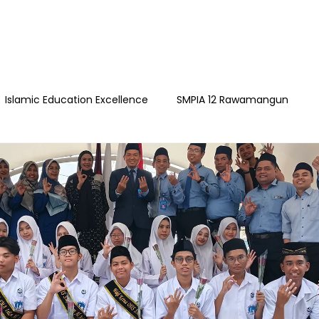
Islamic Education Excellence
SMPIA 12 Rawamangun
ngun
YAPI
Playgroup Sakinah
SMPIA 55 Jatimakmu
timakmur