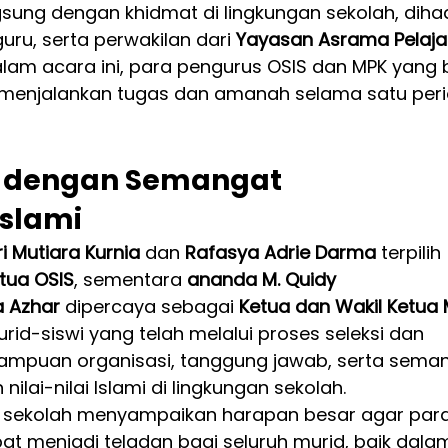
sung dengan khidmat di lingkungan sekolah, dihadi
uru, serta perwakilan dari 
Yayasan Asrama Pelaja
lam acara ini, para pengurus OSIS dan MPK yang 
k menjalankan tugas dan amanah selama satu peri
 dengan Semangat 
slami
i Mutiara Kurnia
 dan 
Rafasya Adrie Darma
 terpilih 
tua OSIS
, sementara 
ananda M. Quidy 
a Azhar
 dipercaya sebagai 
Ketua dan Wakil Ketua
-siswi yang telah melalui proses seleksi dan 
ampuan organisasi, tanggung jawab, serta seman
ai-nilai Islami di lingkungan sekolah.
 sekolah menyampaikan harapan besar agar para
t menjadi teladan bagi seluruh murid, baik dalam