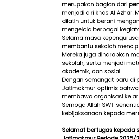
merupakan bagian dari 
pen
menjadi ciri khas Al Azhar. 
dilatih untuk berani menga
mengelola berbagai kegiat
Selama masa kepengurusan,
membantu sekolah menciptak
Mereka juga diharapkan m
sekolah, serta menjadi mo
akademik, dan sosial.
Dengan semangat baru di pe
Jatimakmur optimis bahwa
membawa organisasi ke arah y
Semoga Allah SWT senantia
kebijaksanaan kepada mer
Selamat bertugas kepada s
Jatimakmur Periode 2025/