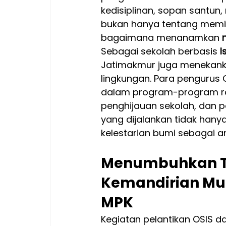
kedisiplinan, sopan santun
bukan hanya tentang memim
bagaimana menanamkan 
Sebagai sekolah berbasis 
I
Jatimakmur juga menekank
lingkungan. Para pengurus
dalam program-program ra
penghijauan sekolah, dan 
yang dijalankan tidak han
kelestarian bumi sebagai 
Menumbuhkan T
Kemandirian Mur
MPK
Kegiatan pelantikan OSIS da