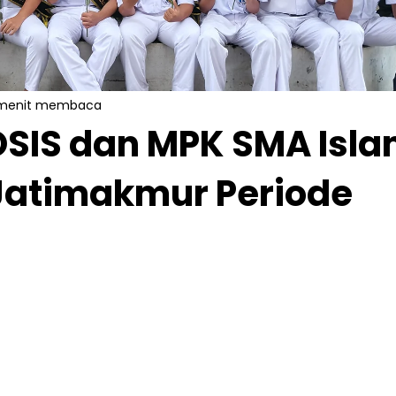
menit membaca
OSIS dan MPK SMA Isl
 Jatimakmur Periode