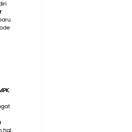
ri 
r 
baru 
ode 
 MPK
. 
gat 
 
 hal 