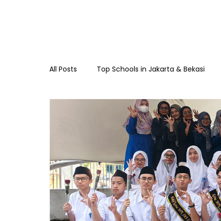
All Posts
Top Schools in Jakarta & Bekasi
TKIA 13 Rawamangun
SDIA 13 Rawama
Raudhatul Athfal Sakinah
SMAIA 33 Ja