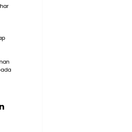
har 
ap 
nan 
pada 
n 