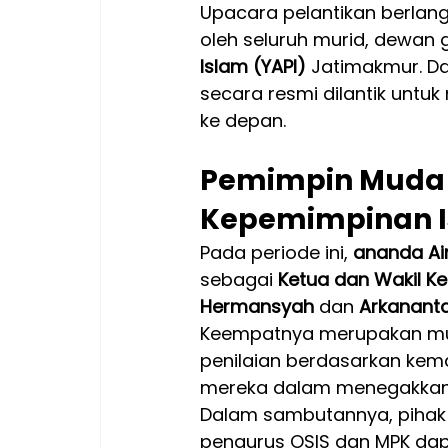
Upacara pelantikan berlang
oleh seluruh murid, dewan g
Islam (YAPI)
 Jatimakmur. Da
secara resmi dilantik untu
ke depan.
Pemimpin Muda
Kepemimpinan I
Pada periode ini, 
ananda Air
sebagai 
Ketua dan Wakil Ke
Hermansyah
 dan 
Arkanant
Keempatnya merupakan murid
penilaian berdasarkan kem
mereka dalam menegakkan nil
Dalam sambutannya, pihak
pengurus OSIS dan MPK dapa