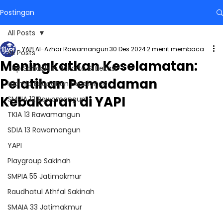
Postingan
All Posts
YAPI Al-Azhar Rawamangun
30 Des 2024
2 menit membaca
All Posts
Meningkatkan Keselamatan:
Top Schools in Jakarta & Bekasi
Pelatihan Pemadaman
Islamic Education Excellence
Kebakaran di YAPI
SMPIA 12 Rawamangun
TKIA 13 Rawamangun
SDIA 13 Rawamangun
YAPI
Playgroup Sakinah
SMPIA 55 Jatimakmur
Raudhatul Athfal Sakinah
SMAIA 33 Jatimakmur