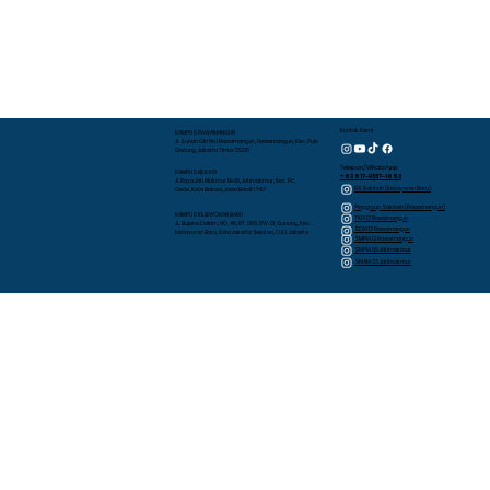
Kontak Kami
KAMPUS RAWAMANGUN
Jl. Sunan Giri No.1 Rawamangun, Rawamangun, Kec. Pulo
Gadung, Jakarta Timur 13220
Telepon/WhatsApp
KAMPUS BEKASI
+62 817-0337-1952
Jl. Raya Jati Makmur No.10, Jatimakmur, Kec. Pd.
RA Sakinah (Kebayoran Baru)
Gede, Kota Bekasi, Jawa Barat 17413
Playgroup Sakinah (Rawamangun)
KAMPUS KEBAYORAN BARU
TKIA 13 Rawamangun
JL. Bujana Dalam, NO. 48, RT. 009, RW. 01, Gunung, Kec.
SDIA 13 Rawamangun
Kebayoran Baru, Kota Jakarta Selatan, D.K.I. Jakarta
SMPIA 12 Rawamangun
SMPIA 55 Jatimakmur
SMAIA 33 Jatimakmur