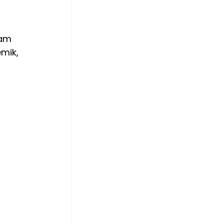
 
 
lam 
mik, 