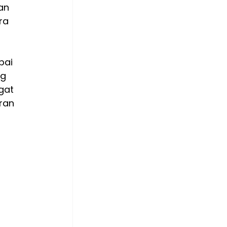
an 
ra 
pai 
g 
gat 
ran 