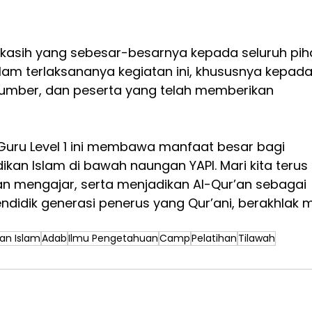
asih yang sebesar-besarnya kepada seluruh pih
alam terlaksananya kegiatan ini, khususnya kepada
umber, dan peserta yang telah memberikan 
Guru Level 1 ini membawa manfaat besar bagi 
ikan Islam di bawah naungan YAPI. Mari kita terus 
n mengajar, serta menjadikan Al-Qur’an sebagai 
dik generasi penerus yang Qur’ani, berakhlak mu
an Islam
Adab
Ilmu Pengetahuan
Camp
Pelatihan
Tilawah