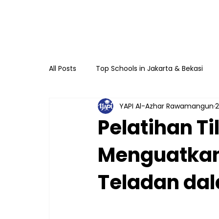
All Posts
Top Schools in Jakarta & Bekasi
YAPI Al-Azhar Rawamangun
2
TKIA 13 Rawamangun
SDIA 13 Rawama
Pelatihan Ti
Menguatkan
Raudhatul Athfal Sakinah
SMAIA 33 Ja
Teladan dal