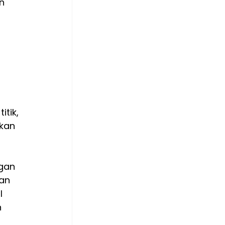
n 
tik, 
kan 
gan 
an 
l 
 