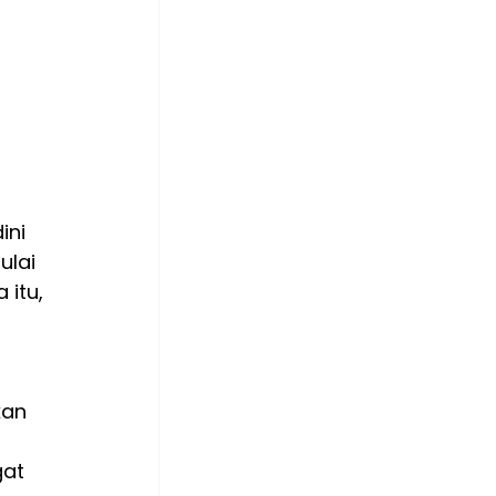
ni 
ulai 
itu, 
kan 
at 