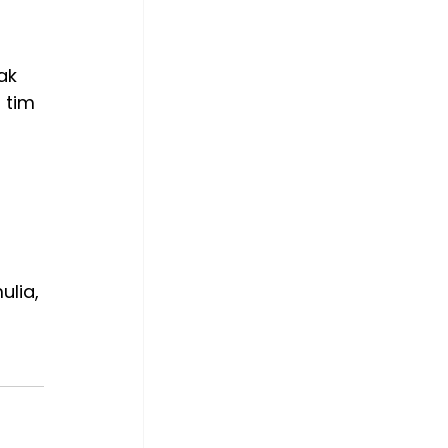
ak 
 tim 
lia, 