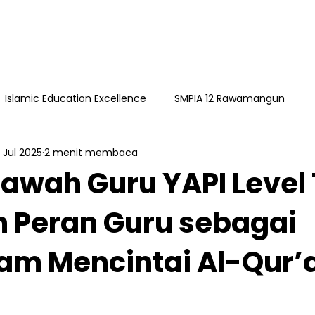
Islamic Education Excellence
SMPIA 12 Rawamangun
 Jul 2025
2 menit membaca
ngun
YAPI
Playgroup Sakinah
SMPIA 55 Jatimakmu
lawah Guru YAPI Level 
 Peran Guru sebagai
timakmur
am Mencintai Al-Qur’