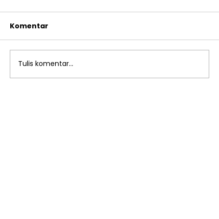
Komentar
Tulis komentar...
Pentingnya Pengukuran
Antropometri Berkala untuk
Memantau Tumbuh Kembang Anak
di SD Islam Al Azhar 13
Rawamangun