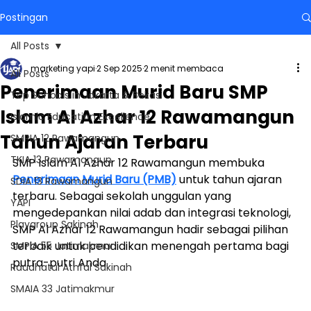
Postingan
All Posts
marketing yapi
2 Sep 2025
2 menit membaca
All Posts
Penerimaan Murid Baru SMP
Top Schools in Jakarta & Bekasi
Islam Al Azhar 12 Rawamangun
Islamic Education Excellence
Tahun Ajaran Terbaru
SMPIA 12 Rawamangun
TKIA 13 Rawamangun
SMP Islam Al Azhar 12 Rawamangun membuka 
Penerimaan Murid Baru (PMB)
 untuk tahun ajaran 
SDIA 13 Rawamangun
terbaru. Sebagai sekolah unggulan yang 
YAPI
mengedepankan nilai adab dan integrasi teknologi, 
Playgroup Sakinah
SMP Al Azhar 12 Rawamangun hadir sebagai pilihan 
terbaik untuk pendidikan menengah pertama bagi 
SMPIA 55 Jatimakmur
putra-putri Anda.
Raudhatul Athfal Sakinah
SMAIA 33 Jatimakmur