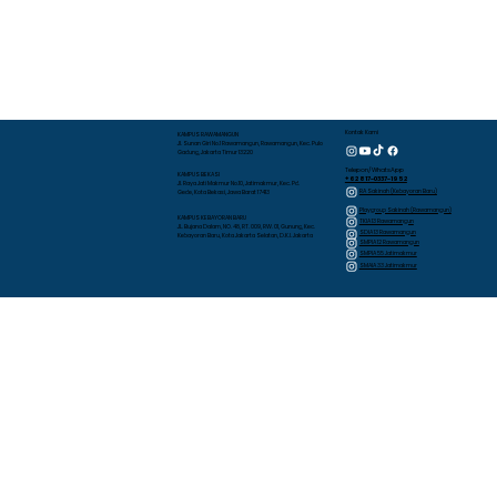
Kontak Kami
KAMPUS RAWAMANGUN
Jl. Sunan Giri No.1 Rawamangun, Rawamangun, Kec. Pulo
Gadung, Jakarta Timur 13220
Telepon/WhatsApp
KAMPUS BEKASI
+62 817-0337-1952
Jl. Raya Jati Makmur No.10, Jatimakmur, Kec. Pd.
RA Sakinah (Kebayoran Baru)
Gede, Kota Bekasi, Jawa Barat 17413
Playgroup Sakinah (Rawamangun)
KAMPUS KEBAYORAN BARU
TKIA 13 Rawamangun
JL. Bujana Dalam, NO. 48, RT. 009, RW. 01, Gunung, Kec.
SDIA 13 Rawamangun
Kebayoran Baru, Kota Jakarta Selatan, D.K.I. Jakarta
SMPIA 12 Rawamangun
SMPIA 55 Jatimakmur
SMAIA 33 Jatimakmur