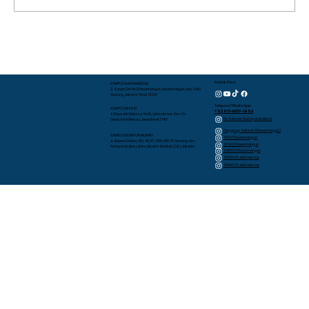
YAPI Al Azhar Rawamangun
Lindungi Anak dari Polio dengan
Vaksinasi Dosis 2
Kontak Kami
KAMPUS RAWAMANGUN
Jl. Sunan Giri No.1 Rawamangun, Rawamangun, Kec. Pulo
Gadung, Jakarta Timur 13220
Telepon/WhatsApp
KAMPUS BEKASI
+62 817-0337-1952
Jl. Raya Jati Makmur No.10, Jatimakmur, Kec. Pd.
RA Sakinah (Kebayoran Baru)
Gede, Kota Bekasi, Jawa Barat 17413
Playgroup Sakinah (Rawamangun)
KAMPUS KEBAYORAN BARU
TKIA 13 Rawamangun
JL. Bujana Dalam, NO. 48, RT. 009, RW. 01, Gunung, Kec.
SDIA 13 Rawamangun
Kebayoran Baru, Kota Jakarta Selatan, D.K.I. Jakarta
SMPIA 12 Rawamangun
SMPIA 55 Jatimakmur
SMAIA 33 Jatimakmur