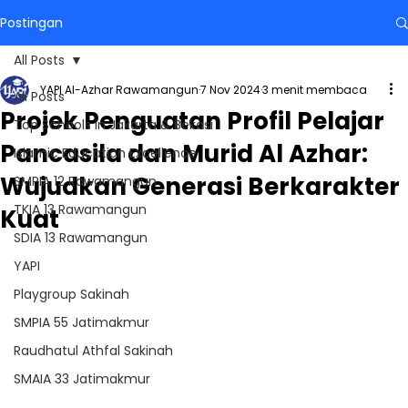
Postingan
All Posts
YAPI Al-Azhar Rawamangun
7 Nov 2024
3 menit membaca
All Posts
Projek Penguatan Profil Pelajar
Top Schools in Jakarta & Bekasi
Pancasila dan Murid Al Azhar:
Islamic Education Excellence
Wujudkan Generasi Berkarakter
SMPIA 12 Rawamangun
TKIA 13 Rawamangun
Kuat
SDIA 13 Rawamangun
YAPI
Playgroup Sakinah
SMPIA 55 Jatimakmur
Raudhatul Athfal Sakinah
SMAIA 33 Jatimakmur