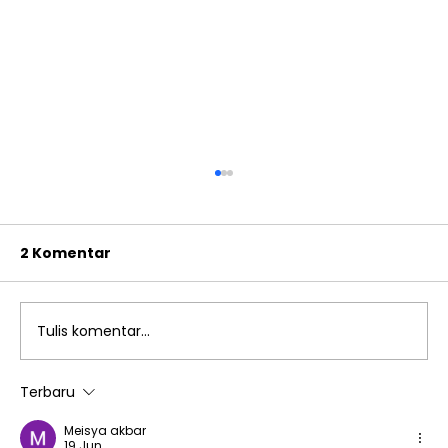
2 Komentar
Tulis komentar...
Terbaru
6 Penampilan Selebrasi Keberanian
Meisya akbar
dan Kreativitas Melalui
19 Jun