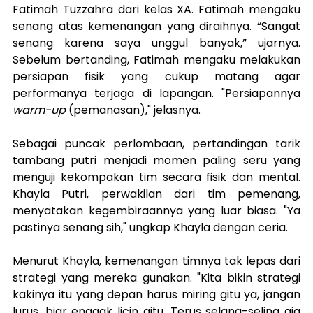
Fatimah Tuzzahra dari kelas XA. Fatimah mengaku 
senang atas kemenangan yang diraihnya. “Sangat 
senang karena saya unggul banyak,” ujarnya. 
Sebelum bertanding, Fatimah mengaku melakukan 
persiapan fisik yang cukup matang agar 
performanya terjaga di lapangan. "Persiapannya 
warm-up
 (pemanasan)," jelasnya.
Sebagai puncak perlombaan, pertandingan tarik 
tambang putri menjadi momen paling seru yang 
menguji kekompakan tim secara fisik dan mental. 
Khayla Putri, perwakilan dari tim pemenang, 
menyatakan kegembiraannya yang luar biasa. "Ya 
pastinya senang sih," ungkap Khayla dengan ceria.
Menurut Khayla, kemenangan timnya tak lepas dari 
strategi yang mereka gunakan. "Kita bikin strategi 
kakinya itu yang depan harus miring gitu ya, jangan 
lurus, biar enggak licin gitu. Terus selang-seling aja 