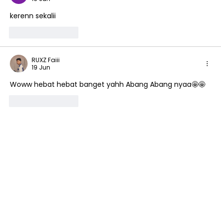
Kemeriahan Puncak Ekskul TK Islam
kerenn sekalii 
Al Azhar 13 Rawamangun
Suka
Balas
RUXZ Faiii
19 Jun
Woww hebat hebat banget yahh Abang Abang nyaa🤩🤩
Suka
Balas