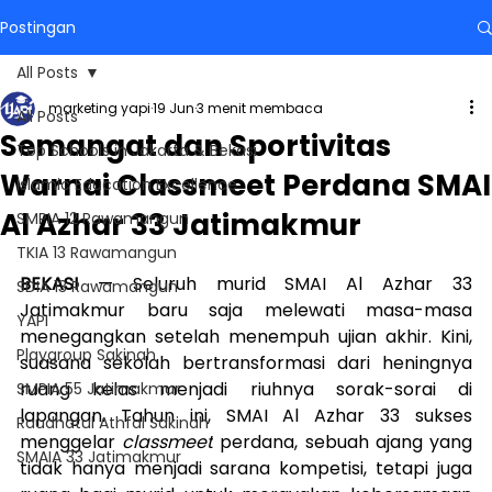
Postingan
All Posts
marketing yapi
19 Jun
3 menit membaca
All Posts
Semangat dan Sportivitas
Top Schools in Jakarta & Bekasi
Warnai Classmeet Perdana SMAI
Islamic Education Excellence
Al Azhar 33 Jatimakmur
SMPIA 12 Rawamangun
TKIA 13 Rawamangun
BEKASI
 — Seluruh murid SMAI Al Azhar 33 
SDIA 13 Rawamangun
Jatimakmur baru saja melewati masa-masa 
YAPI
menegangkan setelah menempuh ujian akhir. Kini, 
Playgroup Sakinah
suasana sekolah bertransformasi dari heningnya 
ruang kelas menjadi riuhnya sorak-sorai di 
SMPIA 55 Jatimakmur
lapangan. Tahun ini, SMAI Al Azhar 33 sukses 
Raudhatul Athfal Sakinah
menggelar 
classmeet
 perdana, sebuah ajang yang 
SMAIA 33 Jatimakmur
tidak hanya menjadi sarana kompetisi, tetapi juga 