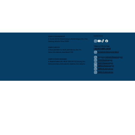
Kontak Kami
KAMPUS RAWAMANGUN
Jl. Sunan Giri No.1 Rawamangun, Rawamangun, Kec. Pulo
Gadung, Jakarta Timur 13220
Telepon/WhatsApp
KAMPUS BEKASI
+62 817-0337-1952
Jl. Raya Jati Makmur No.10, Jatimakmur, Kec. Pd.
RA Sakinah (Kebayoran Baru)
Gede, Kota Bekasi, Jawa Barat 17413
Playgroup Sakinah (Rawamangun)
KAMPUS KEBAYORAN BARU
TKIA 13 Rawamangun
JL. Bujana Dalam, NO. 48, RT. 009, RW. 01, Gunung, Kec.
SDIA 13 Rawamangun
Kebayoran Baru, Kota Jakarta Selatan, D.K.I. Jakarta
SMPIA 12 Rawamangun
SMPIA 55 Jatimakmur
SMAIA 33 Jatimakmur