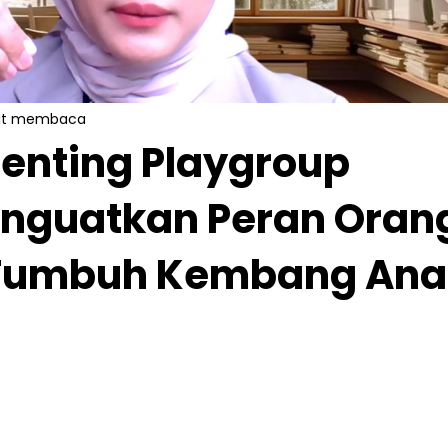
it membaca
enting Playgroup
enguatkan Peran Oran
Tumbuh Kembang Ana