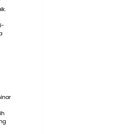
 
k.
i-
a 
inar 
ih 
ng 