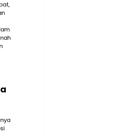
at, 
an 
lam 
inah 
n 
a 
gnya 
si 