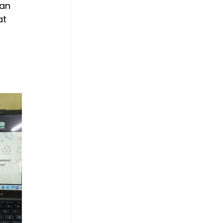
an 
t 
 