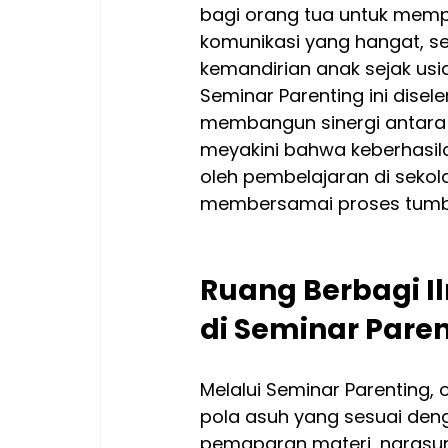
bagi orang tua untuk mem
komunikasi yang hangat, s
kemandirian anak sejak usia 
Seminar Parenting ini dise
membangun sinergi antara 
meyakini bahwa keberhasila
oleh pembelajaran di sekola
membersamai proses tumb
Ruang Berbagi Il
di Seminar Pare
Melalui Seminar Parenting,
pola asuh yang sesuai den
pemaparan materi, narasu