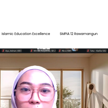
Islamic Education Excellence
SMPIA 12 Rawamangun
ngun
YAPI
Playgroup Sakinah
SMPIA 55 Jatimakmu
timakmur