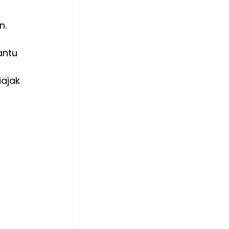
n.
antu 
ajak 