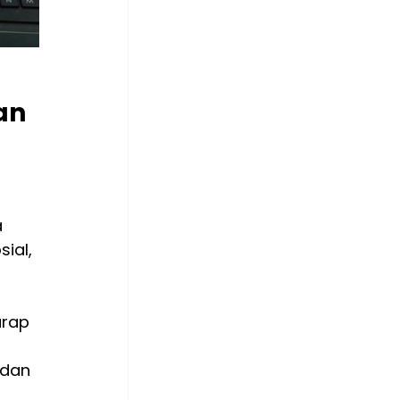
an 
 
ial, 
rap 
 dan 