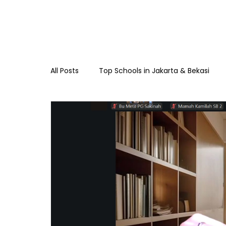
All Posts
Top Schools in Jakarta & Bekasi
TKIA 13 Rawamangun
SDIA 13 Rawama
Raudhatul Athfal Sakinah
SMAIA 33 Ja