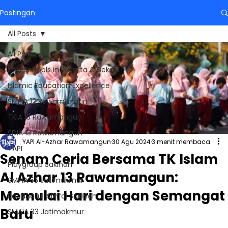
Postingan
All Posts
All Posts
Top Schools in Jakarta & Bekasi
Islamic Education Excellence
SMPIA 12 Rawamangun
TKIA 13 Rawamangun
SDIA 13 Rawamangun
YAPI Al-Azhar Rawamangun
30 Agu 2024
3 menit membaca
YAPI
Senam Ceria Bersama TK Islam
Playgroup Sakinah
Al Azhar 13 Rawamangun:
SMPIA 55 Jatimakmur
Memulai Hari dengan Semangat
Raudhatul Athfal Sakinah
Baru
SMAIA 33 Jatimakmur