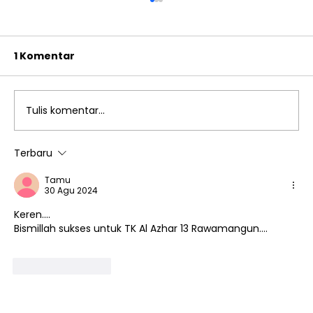
1 Komentar
Tulis komentar...
Terbaru
Edukasi Anti-Bullying Lewat Operet
Tamu
Hari Anak Nasional TK Islam Al
30 Agu 2024
Azhar 13 Rawamangun
Keren....
Bismillah sukses untuk TK Al Azhar 13 Rawamangun....
Suka
Balas