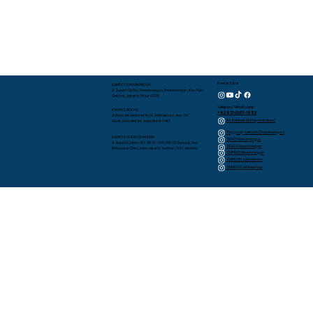
Kontak Kami
KAMPUS RAWAMANGUN
Jl. Sunan Giri No.1 Rawamangun, Rawamangun, Kec. Pulo
Gadung, Jakarta Timur 13220
Telepon/WhatsApp
KAMPUS BEKASI
+62 817-0337-1952
Jl. Raya Jati Makmur No.10, Jatimakmur, Kec. Pd.
RA Sakinah (Kebayoran Baru)
Gede, Kota Bekasi, Jawa Barat 17413
Playgroup Sakinah (Rawamangun)
KAMPUS KEBAYORAN BARU
TKIA 13 Rawamangun
JL. Bujana Dalam, NO. 48, RT. 009, RW. 01, Gunung, Kec.
SDIA 13 Rawamangun
Kebayoran Baru, Kota Jakarta Selatan, D.K.I. Jakarta
SMPIA 12 Rawamangun
SMPIA 55 Jatimakmur
SMAIA 33 Jatimakmur