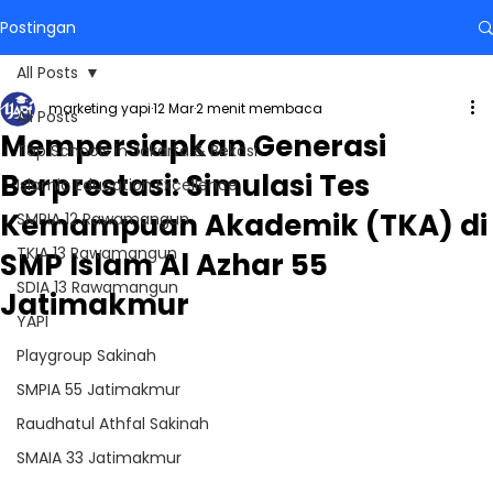
Postingan
All Posts
marketing yapi
12 Mar
2 menit membaca
All Posts
Mempersiapkan Generasi
Top Schools in Jakarta & Bekasi
Berprestasi: Simulasi Tes
Islamic Education Excellence
Kemampuan Akademik (TKA) di
SMPIA 12 Rawamangun
TKIA 13 Rawamangun
SMP Islam Al Azhar 55
SDIA 13 Rawamangun
Jatimakmur
YAPI
Playgroup Sakinah
SMPIA 55 Jatimakmur
Raudhatul Athfal Sakinah
SMAIA 33 Jatimakmur