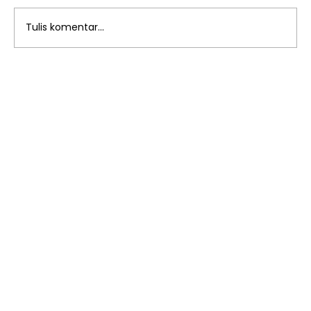
Tulis komentar...
Sambut Keberkahan Bulan Suci:
Kemeriahan Tarhib Ramadhan di
YAPI Al Azhar Jatimakmur