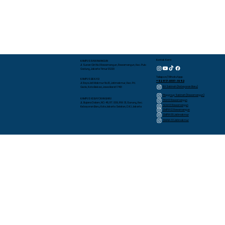
Kontak Kami
KAMPUS RAWAMANGUN
Jl. Sunan Giri No.1 Rawamangun, Rawamangun, Kec. Pulo
Gadung, Jakarta Timur 13220
Telepon/WhatsApp
KAMPUS BEKASI
+62 817-0337-1952
Jl. Raya Jati Makmur No.10, Jatimakmur, Kec. Pd.
RA Sakinah (Kebayoran Baru)
Gede, Kota Bekasi, Jawa Barat 17413
Playgroup Sakinah (Rawamangun)
KAMPUS KEBAYORAN BARU
TKIA 13 Rawamangun
JL. Bujana Dalam, NO. 48, RT. 009, RW. 01, Gunung, Kec.
SDIA 13 Rawamangun
Kebayoran Baru, Kota Jakarta Selatan, D.K.I. Jakarta
SMPIA 12 Rawamangun
SMPIA 55 Jatimakmur
SMAIA 33 Jatimakmur