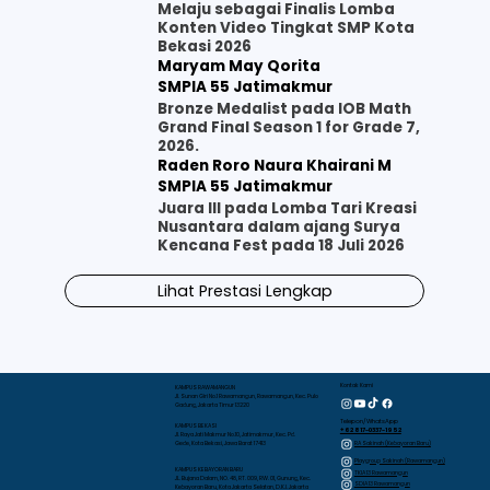
Melaju sebagai Finalis Lomba
Konten Video Tingkat SMP Kota
Bekasi 2026
Maryam May Qorita
SMPIA 55 Jatimakmur
Bronze Medalist pada IOB Math
Grand Final Season 1 for Grade 7,
2026.
Raden Roro Naura Khairani M
SMPIA 55 Jatimakmur
Juara III pada Lomba Tari Kreasi
Nusantara dalam ajang Surya
Kencana Fest pada 18 Juli 2026
Lihat Prestasi Lengkap
Kontak Kami
KAMPUS RAWAMANGUN
Jl. Sunan Giri No.1 Rawamangun, Rawamangun, Kec. Pulo
Gadung, Jakarta Timur 13220
Telepon/WhatsApp
KAMPUS BEKASI
+62 817-0337-1952
Jl. Raya Jati Makmur No.10, Jatimakmur, Kec. Pd.
RA Sakinah (Kebayoran Baru)
Gede, Kota Bekasi, Jawa Barat 17413
Playgroup Sakinah (Rawamangun)
KAMPUS KEBAYORAN BARU
TKIA 13 Rawamangun
JL. Bujana Dalam, NO. 48, RT. 009, RW. 01, Gunung, Kec.
SDIA 13 Rawamangun
Kebayoran Baru, Kota Jakarta Selatan, D.K.I. Jakarta