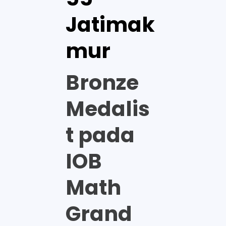
Jatimak
mur
Bronze
Medalis
t pada
IOB
Math
Grand