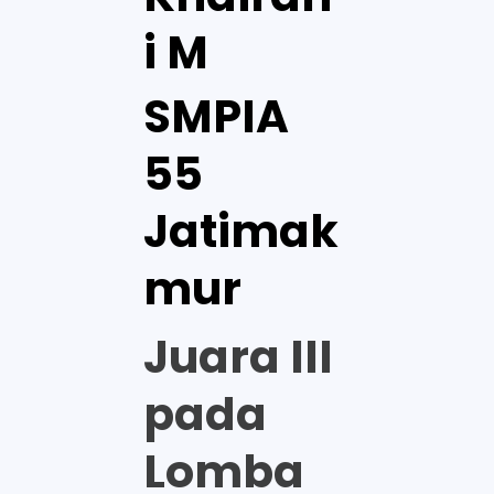
i M
SMPIA
55
Jatimak
mur
Juara III
pada
Lomba