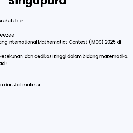
Singapura
rakatuh ✨
Treezee
ang International Mathematics Contest (IMCS) 2025 di
 ketekunan, dan dedikasi tinggi dalam bidang matematika.
si!
un dan Jatimakmur