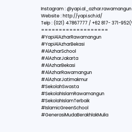
Instagram : @yapi.al_azhar.rawamangun
Website :
http://yapi.sch.id/
Telp : (021) 47867777 / +62 817- 371-952
===================
#YapiAlAzharRawamangun
#YapiAlAzharBekasi
#AlAzharSchool
#AlAzharJakarta
#AlAzharBekasi
#AlAzharRawamangun
#AlAzharJatimakmur
#SekolahSwasta
#SekolahIslamRawamangun
#SekolahIslamTerbaik
#IslamicGreenSchool
#GenerasiMudaBerakhlakMulia