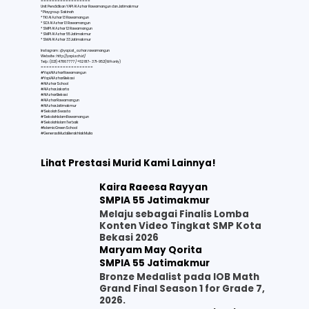
==================
Unit Pendidikan YAPI Al Azhar Rawamangun dan Jatimakmur
* Playgroup Sakinah
* TKI Al Azhar 13 Rawamangun
* SDI Al Azhar 13 Rawamangun
* SMPI Al Azhar 12 Rawamangun
* SMPI Al Azhar 55 Jatimakmur
* SMAI Al Azhar 33 Jatimakmur
Instagram : @yapi.al_azhar.rawamangun
Website :
http://yapi.sch.id/
Telp : (021) 47867777 / +62 817- 371-952(WA only)
===================
#YapiAlAzharRawamangun
#YapiAlAzharBekasi
#AlAzharSchool
#AlAzharJakarta
#AlAzharBekasi
#AlAzharRawamangun
#AlAzharJatimakmur
#SekolahSwasta
#SekolahIslamRawamangun
#SekolahIslamTerbaik
#IslamicGreenSchool
#GenerasiMudaBerakhlakMulia
Lihat Prestasi Murid Kami Lainnya!
Kaira Raeesa Rayyan
SMPIA 55 Jatimakmur
Melaju sebagai Finalis Lomba
Konten Video Tingkat SMP Kota
Bekasi 2026
Maryam May Qorita
SMPIA 55 Jatimakmur
Bronze Medalist pada IOB Math
Grand Final Season 1 for Grade 7,
2026.