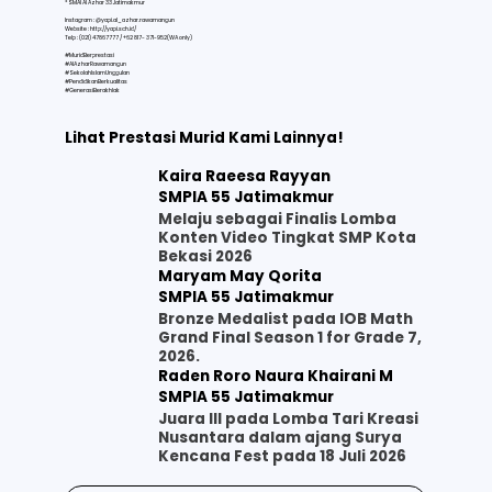
* SMAI Al Azhar 33 Jatimakmur
Instagram : @yapi.al_azhar.rawamangun
Website :
http://yapi.sch.id/
Telp : (021) 47867777 / +62 817- 371-952(WA only)
#MuridBerprestasi
#AlAzharRawamangun
#SekolahIslamUnggulan
#PendidikanBerkualitas
#GenerasiBerakhlak
Lihat Prestasi Murid Kami Lainnya!
Kaira Raeesa Rayyan
SMPIA 55 Jatimakmur
Melaju sebagai Finalis Lomba
Konten Video Tingkat SMP Kota
Bekasi 2026
Maryam May Qorita
SMPIA 55 Jatimakmur
Bronze Medalist pada IOB Math
Grand Final Season 1 for Grade 7,
2026.
Raden Roro Naura Khairani M
SMPIA 55 Jatimakmur
Juara III pada Lomba Tari Kreasi
Nusantara dalam ajang Surya
Kencana Fest pada 18 Juli 2026