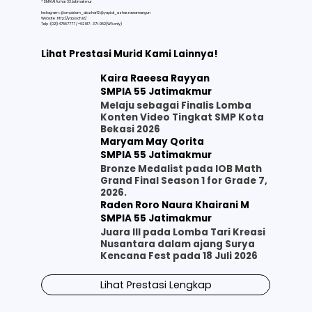
* SMAI Al Azhar 33 Jatimakmur
Instagram : @smpislam_alazhar12 @yapi.al_azhar.rawamangun
Website :
http://yapi.sch.id/
Telp : (021) 47867777 / ‪‪+62 817- 371-952‬‬(WA only)
Lihat Prestasi Murid Kami Lainnya!
Kaira Raeesa Rayyan
SMPIA 55 Jatimakmur
Melaju sebagai Finalis Lomba
Konten Video Tingkat SMP Kota
Bekasi 2026
Maryam May Qorita
SMPIA 55 Jatimakmur
Bronze Medalist pada IOB Math
Grand Final Season 1 for Grade 7,
2026.
Raden Roro Naura Khairani M
SMPIA 55 Jatimakmur
Juara III pada Lomba Tari Kreasi
Nusantara dalam ajang Surya
Kencana Fest pada 18 Juli 2026
Lihat Prestasi Lengkap