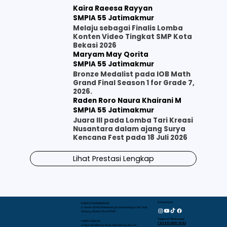
Kaira Raeesa Rayyan
SMPIA 55 Jatimakmur
Melaju sebagai Finalis Lomba
Konten Video Tingkat SMP Kota
Bekasi 2026
Maryam May Qorita
SMPIA 55 Jatimakmur
Bronze Medalist pada IOB Math
Grand Final Season 1 for Grade 7,
2026.
Raden Roro Naura Khairani M
SMPIA 55 Jatimakmur
Juara III pada Lomba Tari Kreasi
Nusantara dalam ajang Surya
Kencana Fest pada 18 Juli 2026
Lihat Prestasi Lengkap
Kontak Kami
KAMPUS RAWAMANGUN
Jl. Sunan Giri No.1 Rawamangun, Rawamangun, Kec. Pulo
Gadung, Jakarta Timur 13220
Telepon/WhatsApp
KAMPUS BEKASI
+62 817-0337-1952
Jl. Raya Jati Makmur No.10, Jatimakmur, Kec. Pd.