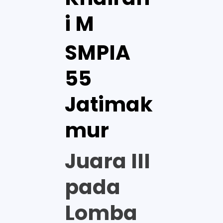
i M
SMPIA
55
Jatimak
mur
Juara III
pada
Lomba