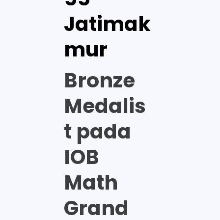
Jatimak
mur
Bronze
Medalis
t pada
IOB
Math
Grand