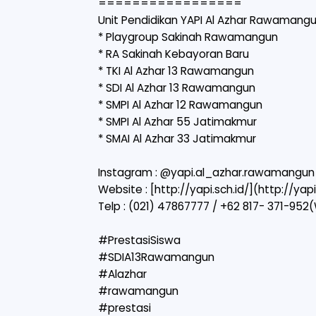
=================
Unit Pendidikan YAPI Al Azhar Rawamang
* Playgroup Sakinah Rawamangun
* ⁠RA Sakinah Kebayoran Baru
* TKI Al Azhar 13 Rawamangun
* SDI Al Azhar 13 Rawamangun
* SMPI Al Azhar 12 Rawamangun
* SMPI Al Azhar 55 Jatimakmur
* SMAI Al Azhar 33 Jatimakmur
Instagram : @yapi.al_azhar.rawamangun
Website : [
http://yapi.sch.id/](http://yapi
Telp : (021) 47867777 / +62 817- 371-952
#PrestasiSiswa
#SDIA13Rawamangun
#Alazhar
#rawamangun
#prestasi