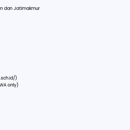
un dan Jatimakmur
.sch.id/)
(WA only)