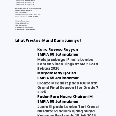
* SMPI Al Azhar 12 Rawamangun
* SMPI Al Azhar 55 Jatimakmur
* SMAI Al Azhar 33 Jatimakmur
Instagram : @yapi.al_azhar.rawamangun
Website :
http://yapi.sch.id/
Telp : (021) 47867777
Admin Rawamangun : +62 817-0337-1952
Admin Jatimakmur : +62 815-1191-1952
#AlazharRawamangun
#AlazharJatimakmur
#Muridberprestasi
#Smpialazhar55jatimakmur
#SekolahIslamTerbaikdiBekasi
Lihat Prestasi Murid Kami Lainnya!
Kaira Raeesa Rayyan
SMPIA 55 Jatimakmur
Melaju sebagai Finalis Lomba
Konten Video Tingkat SMP Kota
Bekasi 2026
Maryam May Qorita
SMPIA 55 Jatimakmur
Bronze Medalist pada IOB Math
Grand Final Season 1 for Grade 7,
2026.
Raden Roro Naura Khairani M
SMPIA 55 Jatimakmur
Juara III pada Lomba Tari Kreasi
Nusantara dalam ajang Surya
Kencana Fest pada 18 Juli 2026