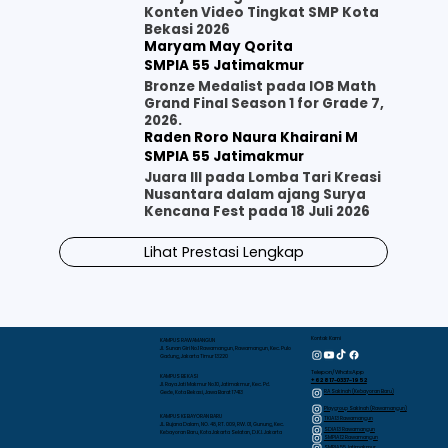
Konten Video Tingkat SMP Kota
Bekasi 2026
Maryam May Qorita
SMPIA 55 Jatimakmur
Bronze Medalist pada IOB Math
Grand Final Season 1 for Grade 7,
2026.
Raden Roro Naura Khairani M
SMPIA 55 Jatimakmur
Juara III pada Lomba Tari Kreasi
Nusantara dalam ajang Surya
Kencana Fest pada 18 Juli 2026
Lihat Prestasi Lengkap
Kontak Kami
KAMPUS RAWAMANGUN
Jl. Sunan Giri No.1 Rawamangun, Rawamangun, Kec. Pulo
Gadung, Jakarta Timur 13220
Telepon/WhatsApp
KAMPUS BEKASI
+62 817-0337-1952
Jl. Raya Jati Makmur No.10, Jatimakmur, Kec. Pd.
RA Sakinah (Kebayoran Baru)
Gede, Kota Bekasi, Jawa Barat 17413
Playgroup Sakinah (Rawamangun)
KAMPUS KEBAYORAN BARU
TKIA 13 Rawamangun
JL. Bujana Dalam, NO. 48, RT. 009, RW. 01, Gunung, Kec.
SDIA 13 Rawamangun
Kebayoran Baru, Kota Jakarta Selatan, D.K.I. Jakarta
SMPIA 12 Rawamangun
SMPIA 55 Jatimakmur