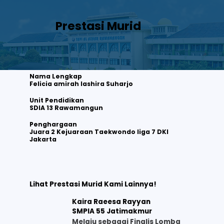
Prestasi Murid
Nama Lengkap
Felicia amirah lashira Suharjo
Unit Pendidikan
SDIA 13 Rawamangun
Felicia amirah lashira Suharjo
Juara 2 Kejuaraan Taekwondo liga 7 DKI Jakarta
Penghargaan
Juara 2 Kejuaraan Taekwondo liga 7 DKI
Jakarta
Lihat selengkapnya
Lihat Prestasi Murid Kami Lainnya!
Kaira Raeesa Rayyan
SMPIA 55 Jatimakmur
Melaju sebagai Finalis Lomba