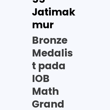
Jatimak
mur
Bronze
Medalis
t pada
IOB
Math
Grand