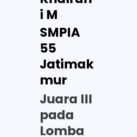
i M
SMPIA
55
Jatimak
mur
Juara III
pada
Lomba