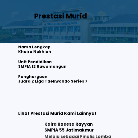
Prestasi Murid
Nama Lengkap
Khaira Nakhlah
Unit Pendidikan
SMPIA 12 Rawamangun
Khaira Nakhlah
Juara 2 Liga Taekwondo Series 7
Penghargaan
Juara 2 Liga Taekwondo Series 7
Lihat selengkapnya
Lihat Prestasi Murid Kami Lainnya!
Kaira Raeesa Rayyan
SMPIA 55 Jatimakmur
Melaju sebagai Finalis Lomba