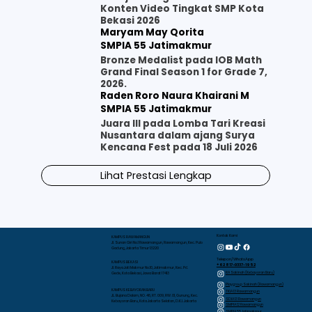
Konten Video Tingkat SMP Kota
Bekasi 2026
Maryam May Qorita
SMPIA 55 Jatimakmur
Bronze Medalist pada IOB Math
Grand Final Season 1 for Grade 7,
2026.
Raden Roro Naura Khairani M
SMPIA 55 Jatimakmur
Juara III pada Lomba Tari Kreasi
Nusantara dalam ajang Surya
Kencana Fest pada 18 Juli 2026
Lihat Prestasi Lengkap
Kontak Kami
KAMPUS RAWAMANGUN
Jl. Sunan Giri No.1 Rawamangun, Rawamangun, Kec. Pulo
Gadung, Jakarta Timur 13220
Telepon/WhatsApp
KAMPUS BEKASI
+62 817-0337-1952
Jl. Raya Jati Makmur No.10, Jatimakmur, Kec. Pd.
RA Sakinah (Kebayoran Baru)
Gede, Kota Bekasi, Jawa Barat 17413
Playgroup Sakinah (Rawamangun)
KAMPUS KEBAYORAN BARU
TKIA 13 Rawamangun
JL. Bujana Dalam, NO. 48, RT. 009, RW. 01, Gunung, Kec.
SDIA 13 Rawamangun
Kebayoran Baru, Kota Jakarta Selatan, D.K.I. Jakarta
SMPIA 12 Rawamangun
SMPIA 55 Jatimakmur