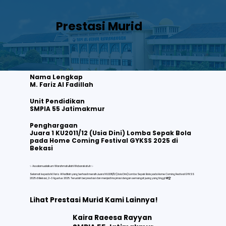
Prestasi Murid
Nama Lengkap
M. Fariz Al Fadillah
Unit Pendidikan
SMPIA 55 Jatimakmur
M. Fariz Al Fadillah
Juara 1 KU2011/12 (Usia Dini) Lomba Sepak Bola pada Home Coming Festival GYKSS 2025 di Bekasi
Penghargaan
Juara 1 KU2011/12 (Usia Dini) Lomba Sepak Bola
pada Home Coming Festival GYKSS 2025 di
Lihat selengkapnya
Bekasi
✨ Assalamualaikum Warahmatullahi Wabarakatuh ✨
Selamat kepada M. Fariz Al Fadillah yang berhasil meraih Juara 1 KU2011/12 (Usia Dini) Lomba Sepak Bola pada Home Coming Festival GYKSS
2025 di Bekasi, 2–3 Agustus 2025. Teruslah berprestasi dan menjadi inspirasi dengan semangat juang yang tinggi! ⚽🏆
Lihat Prestasi Murid Kami Lainnya!
Kaira Raeesa Rayyan