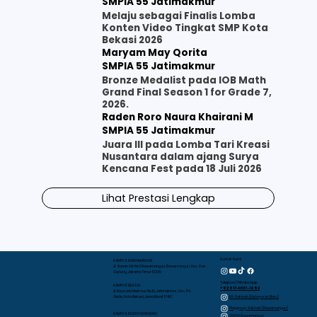
SMPIA 55 Jatimakmur
Melaju sebagai Finalis Lomba
Konten Video Tingkat SMP Kota
Bekasi 2026
Maryam May Qorita
SMPIA 55 Jatimakmur
Bronze Medalist pada IOB Math
Grand Final Season 1 for Grade 7,
2026.
Raden Roro Naura Khairani M
SMPIA 55 Jatimakmur
Juara III pada Lomba Tari Kreasi
Nusantara dalam ajang Surya
Kencana Fest pada 18 Juli 2026
Lihat Prestasi Lengkap
Kontak Kami
KAMPUS RAWAMANGUN
Jl. Sunan Giri No.1 Rawamangun, Rawamangun, Kec. Pulo
Gadung, Jakarta Timur 13220
Telepon/WhatsApp
KAMPUS BEKASI
+62 817-0337-1952
Jl. Raya Jati Makmur No.10, Jatimakmur, Kec. Pd.
RA Sakinah (Kebayoran Baru)
Gede, Kota Bekasi, Jawa Barat 17413
Playgroup Sakinah (Rawamangun)
KAMPUS KEBAYORAN BARU
TKIA 13 Rawamangun