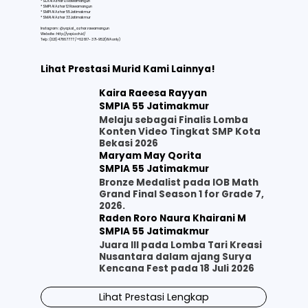
* SDI Al Azhar 13 Rawamangun
* SMPI Al Azhar 12 Rawamangun
* SMPI Al Azhar 55 Jatimakmur
* SMAI Al Azhar 33 Jatimakmur
Instagram : @yapi.al_azhar.rawamangun
Website :
http://yapi.sch.id/
Telp : (021) 47867777 / +62 817- 371-952(WA only)
Lihat Prestasi Murid Kami Lainnya!
Kaira Raeesa Rayyan
SMPIA 55 Jatimakmur
Melaju sebagai Finalis Lomba
Konten Video Tingkat SMP Kota
Bekasi 2026
Maryam May Qorita
SMPIA 55 Jatimakmur
Bronze Medalist pada IOB Math
Grand Final Season 1 for Grade 7,
2026.
Raden Roro Naura Khairani M
SMPIA 55 Jatimakmur
Juara III pada Lomba Tari Kreasi
Nusantara dalam ajang Surya
Kencana Fest pada 18 Juli 2026
Lihat Prestasi Lengkap