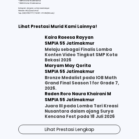
* SMPI Al Azhar 55 Jatimakmur
* SMAI Al Azhar 33 Jatimakmur
Instagram : @yapi.al_azhar.rawamangun
Website :
http://yapi.sch.id/
Telp : (021) 47867777 / +62 817- 371-952(WA only)
Lihat Prestasi Murid Kami Lainnya!
Kaira Raeesa Rayyan
SMPIA 55 Jatimakmur
Melaju sebagai Finalis Lomba
Konten Video Tingkat SMP Kota
Bekasi 2026
Maryam May Qorita
SMPIA 55 Jatimakmur
Bronze Medalist pada IOB Math
Grand Final Season 1 for Grade 7,
2026.
Raden Roro Naura Khairani M
SMPIA 55 Jatimakmur
Juara III pada Lomba Tari Kreasi
Nusantara dalam ajang Surya
Kencana Fest pada 18 Juli 2026
Lihat Prestasi Lengkap