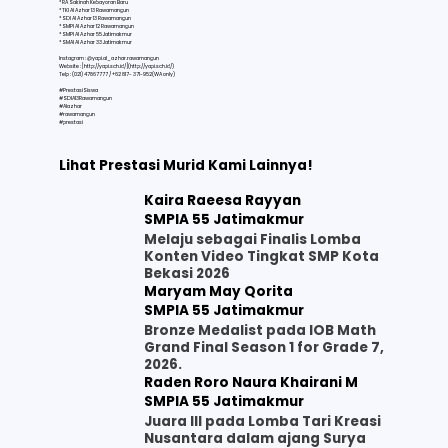
* ⁠RA Sakinah Kebayoran Baru
* TKI Al Azhar 13 Rawamangun
* SDI Al Azhar 13 Rawamangun
* SMPI Al Azhar 12 Rawamangun
* SMPI Al Azhar 55 Jatimakmur
* SMAI Al Azhar 33 Jatimakmur
Instagram : @yapi.al_azhar.rawamangun
Website : [
http://yapi.sch.id/](http://yapi.sch.id/)
Telp : (021) 47867777 / +62 817- 371-952(WA only)
#PrestasiSiswa
#SDIA13Rawamangun
#Alazhar
#rawamangun
#prestasi
Lihat Prestasi Murid Kami Lainnya!
Kaira Raeesa Rayyan
SMPIA 55 Jatimakmur
Melaju sebagai Finalis Lomba
Konten Video Tingkat SMP Kota
Bekasi 2026
Maryam May Qorita
SMPIA 55 Jatimakmur
Bronze Medalist pada IOB Math
Grand Final Season 1 for Grade 7,
2026.
Raden Roro Naura Khairani M
SMPIA 55 Jatimakmur
Juara III pada Lomba Tari Kreasi
Nusantara dalam ajang Surya