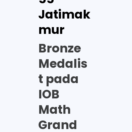
Jatimak
mur
Bronze
Medalis
t pada
IOB
Math
Grand