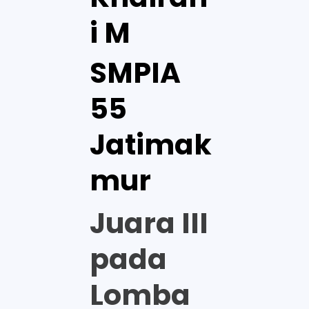
i M
SMPIA
55
Jatimak
mur
Juara III
pada
Lomba