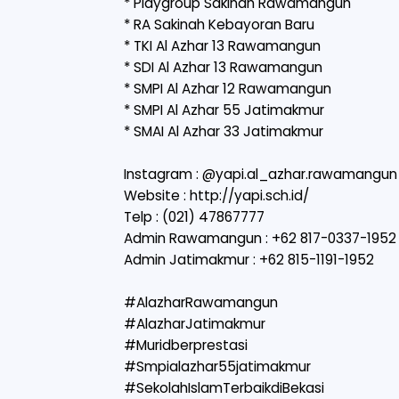
* Playgroup Sakinah Rawamangun
* ⁠RA Sakinah Kebayoran Baru
* TKI Al Azhar 13 Rawamangun
* SDI Al Azhar 13 Rawamangun
* SMPI Al Azhar 12 Rawamangun
* SMPI Al Azhar 55 Jatimakmur
* SMAI Al Azhar 33 Jatimakmur
Instagram : @yapi.al_azhar.rawamangun
Website :
http://yapi.sch.id/
Telp : (021) 47867777
Admin Rawamangun : +62 817-0337-1952
Admin Jatimakmur : +62 815-1191-1952
#AlazharRawamangun
#AlazharJatimakmur
#Muridberprestasi
#Smpialazhar55jatimakmur
#SekolahIslamTerbaikdiBekasi