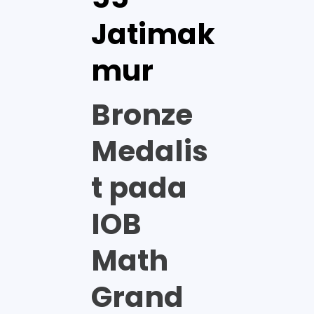
Jatimak
mur
Bronze
Medalis
t pada
IOB
Math
Grand