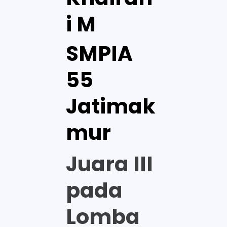
i M
SMPIA
55
Jatimak
mur
Juara III
pada
Lomba