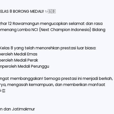
LAS 8 BORONG MEDALI! ✨🇬🇧
l Azhar 12 Rawamangun mengucapkan selamat dan rasa
menang Lomba NCI (Next Champion Indonesia) Bidang
elas 8 yang telah menorehkan prestasi luar biasa:
peroleh Medali Emas
peroleh Medali Perak
emperoleh Medali Perunggu
angat membanggakan! Semoga prestasi ini menjadi berkah,
rkarya, mengasah kemampuan, dan memberikan manfaat
👏
un dan Jatimakmur