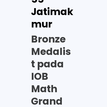
Jatimak
mur
Bronze
Medalis
t pada
IOB
Math
Grand