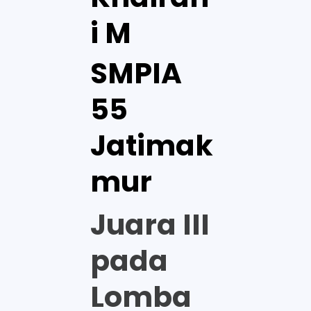
i M
SMPIA
55
Jatimak
mur
Juara III
pada
Lomba