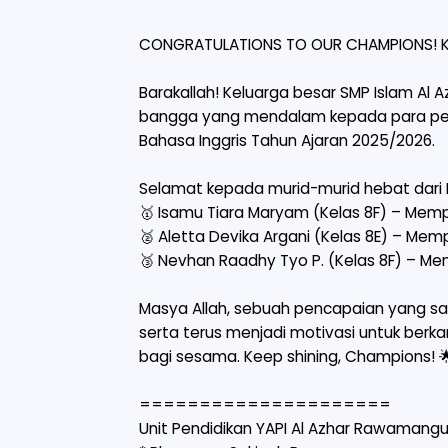
CONGRATULATIONS TO OUR CHAMPIONS! KE
Barakallah! Keluarga besar SMP Islam A
bangga yang mendalam kepada para pe
Bahasa Inggris Tahun Ajaran 2025/2026.
Selamat kepada murid-murid hebat dari K
🥇 Isamu Tiara Maryam (Kelas 8F) – Mem
🥈 Aletta Devika Argani (Kelas 8E) – Mem
🥉 Nevhan Raadhy Tyo P. (Kelas 8F) – M
Masya Allah, sebuah pencapaian yang s
serta terus menjadi motivasi untuk be
bagi sesama. Keep shining, Champions! 
=====================
Unit Pendidikan YAPI Al Azhar Rawamang