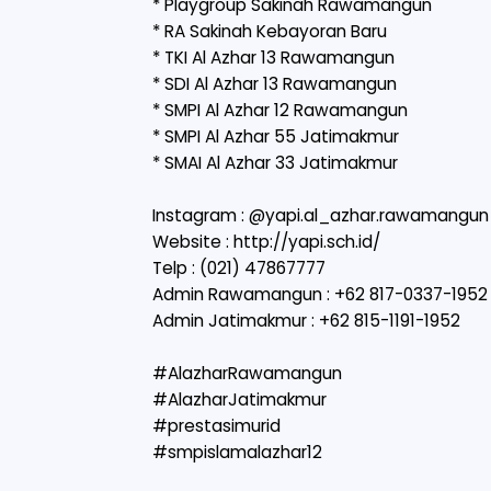
* Playgroup Sakinah Rawamangun
* ⁠RA Sakinah Kebayoran Baru
* TKI Al Azhar 13 Rawamangun
* SDI Al Azhar 13 Rawamangun
* SMPI Al Azhar 12 Rawamangun
* SMPI Al Azhar 55 Jatimakmur
* SMAI Al Azhar 33 Jatimakmur
Instagram : @yapi.al_azhar.rawamangun
Website :
http://yapi.sch.id/
Telp : (021) 47867777
Admin Rawamangun : +62 817-0337-1952
Admin Jatimakmur : +62 815-1191-1952
#AlazharRawamangun
#AlazharJatimakmur
#prestasimurid
#smpislamalazhar12