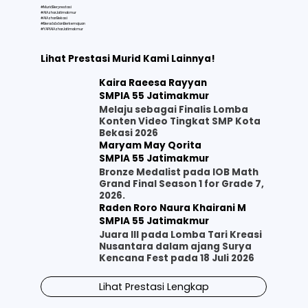
#MuridBerprestasi
#AlAzharJatimakmur
#AlAzharBekasi
#BeradabdanBerkemajuan
#YAPIAlAzharJatimakmur
Lihat Prestasi Murid Kami Lainnya!
Kaira Raeesa Rayyan
SMPIA 55 Jatimakmur
Melaju sebagai Finalis Lomba
Konten Video Tingkat SMP Kota
Bekasi 2026
Maryam May Qorita
SMPIA 55 Jatimakmur
Bronze Medalist pada IOB Math
Grand Final Season 1 for Grade 7,
2026.
Raden Roro Naura Khairani M
SMPIA 55 Jatimakmur
Juara III pada Lomba Tari Kreasi
Nusantara dalam ajang Surya
Kencana Fest pada 18 Juli 2026
Lihat Prestasi Lengkap