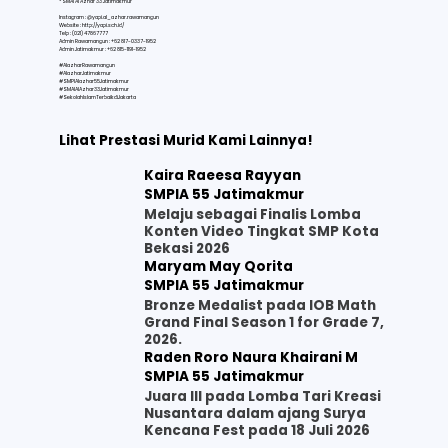
* SMAI Al Azhar 33 Jatimakmur
Instagram : @yapi.al_azhar.rawamangun
Website :
http://yapi.sch.id/
Telp : (021) 47867777
Admin Rawamangun : +62 817-0337-1952
Admin Jatimakmur : +62 815-1191-1952
#AlazharRawamangun
#AlazharJatimakmur
#SMPIAlazhar55Jatimakmur
#SMAIAlAzhar33Jatimakmur
#SekolahIslamTerbaikdiJakarta
Lihat Prestasi Murid Kami Lainnya!
Kaira Raeesa Rayyan
SMPIA 55 Jatimakmur
Melaju sebagai Finalis Lomba
Konten Video Tingkat SMP Kota
Bekasi 2026
Maryam May Qorita
SMPIA 55 Jatimakmur
Bronze Medalist pada IOB Math
Grand Final Season 1 for Grade 7,
2026.
Raden Roro Naura Khairani M
SMPIA 55 Jatimakmur
Juara III pada Lomba Tari Kreasi
Nusantara dalam ajang Surya
Kencana Fest pada 18 Juli 2026