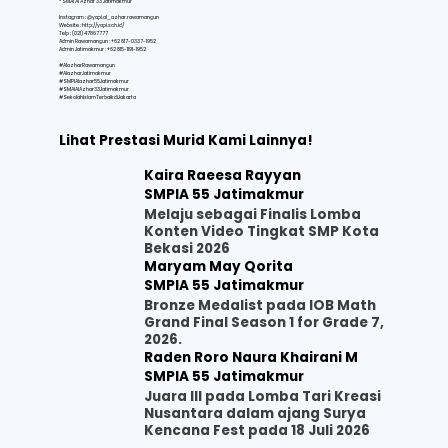
* SMAI Al Azhar 33 Jatimakmur
Instagram : @yapi.al_azhar.rawamangun
Website :
http://yapi.sch.id/
Telp : (021) 47867777
Admin Rawamangun : +62 817-0337-1952
Admin Jatimakmur : +62 815-1191-1952
#AlazharRawamangun
#AlazharJatimakmur
#SMPIAlazhar55Jatimakmur
#SMAIAlAzhar33Jatimakmur
#SekolahIslamTerbaikdiJakarta
Lihat Prestasi Murid Kami Lainnya!
Kaira Raeesa Rayyan
SMPIA 55 Jatimakmur
Melaju sebagai Finalis Lomba
Konten Video Tingkat SMP Kota
Bekasi 2026
Maryam May Qorita
SMPIA 55 Jatimakmur
Bronze Medalist pada IOB Math
Grand Final Season 1 for Grade 7,
2026.
Raden Roro Naura Khairani M
SMPIA 55 Jatimakmur
Juara III pada Lomba Tari Kreasi
Nusantara dalam ajang Surya
Kencana Fest pada 18 Juli 2026