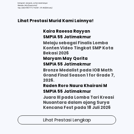
Instagram : @yapi.al_azhar.rawamangun
Website :
http://yapi.sch.id/
Telp : (021) 47867777 / +62 817- 371-952(WA only)
Lihat Prestasi Murid Kami Lainnya!
Kaira Raeesa Rayyan
SMPIA 55 Jatimakmur
Melaju sebagai Finalis Lomba
Konten Video Tingkat SMP Kota
Bekasi 2026
Maryam May Qorita
SMPIA 55 Jatimakmur
Bronze Medalist pada IOB Math
Grand Final Season 1 for Grade 7,
2026.
Raden Roro Naura Khairani M
SMPIA 55 Jatimakmur
Juara III pada Lomba Tari Kreasi
Nusantara dalam ajang Surya
Kencana Fest pada 18 Juli 2026
Lihat Prestasi Lengkap