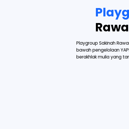
Play
Raw
Playgroup Sakinah Rawam
bawah pengelolaan YAPI
berakhlak mulia yang tan