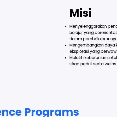
Misi
Menyelenggarakan pend
belajar yang berorienta
dalam pembelajarannya
Mengembangkan daya kre
eksplorasi yang berwawa
Melatih keberanian un
sikap peduli serta wela
lence Programs