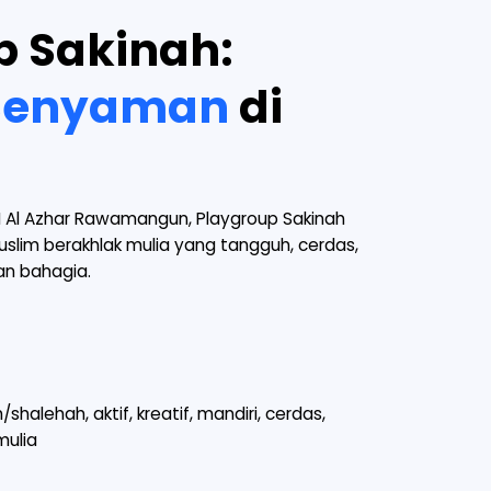
p Sakinah:
 Senyaman
di
 Al Azhar Rawamangun, Playgroup Sakinah
slim berakhlak mulia yang tangguh, cerdas,
dan bahagia.
halehah, aktif, kreatif, mandiri, cerdas,
mulia