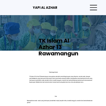
YAPI AL AZHAR
TK Islam Al
Azhar 13
Rawamangun
Tentang Kami
TK Islam Al Azhar 13 Rawamangun merupakan sekolah ramah lingkungan yang dinamis, ramah anak, dengan
pembelajaran yang berpusat pada anak. Kami membantu ananda dalam mewujudkan pembentukan insan yang
bertaqwa, berakhlak mulia, berpikir kritis, kreatif, tangguh, mandiri dan berkebhinekaan global serta berwawasan
lingkungan. Melalui bermain ananda akan menemukan pengalamana baru dan petualangan seru.
Visi
Mewujudkan anak-anak yang bertaqwa, berakhlak mulia, berpikir kritis, kreatif, tangguh, mandiri dan berkebhinekaan
global.