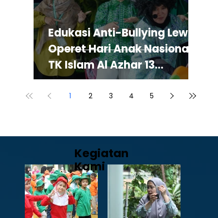
Edukasi Anti-Bullying Lewat
Operet Hari Anak Nasional
TK Islam Al Azhar 13
Rawamangun
1
2
3
4
5
Kegiatan
Kami