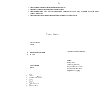
Misi
Menumbuhkan keimanan dan ketakwaan kepada Allah SWT.
Membentuk karakter dengan konsep uswatun hasanah.
Menumbuhkan minat, rasa ingin tahu, kemandirian, kreatif, dan eksploratif, serta kepedulian lingkungan melalui
Islamic Green School.
Menyiapkan lingkungan belajar yang sehat, menumbuhkan rasa cinta tanah air.
Program Unggulan
Ekstrakulikuler
Wajib
Program Unggulan Lainnya
Membaca metode tilawati
Al Quran
Fieldtrip
Aneka Lomba
Marketday/Pameran
Ekstrakulikuler
Tasyakur & Akhirussanah
Pilihan
Proyek Pembuatan Profil
Pelajar Pancasila (P5)
Tahfizh
Menggambar/Melukis
Menari
Futsal
Public Speaking
Bahasa Inggris