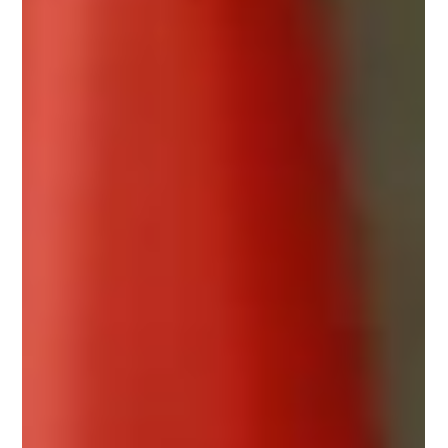
Rawamangun
Pendidikan anak pada usia dini merupakan fondasi awal
yang akan menentukan arah perkembangan mental,
emosional, dan spiritual mereka di masa depan. Setiap
tawa, keberanian kecil untuk tampil, serta interaksi sosial
yang terjalin di dalam kelas adalah investasi karakter
yang tak ternilai harganya.