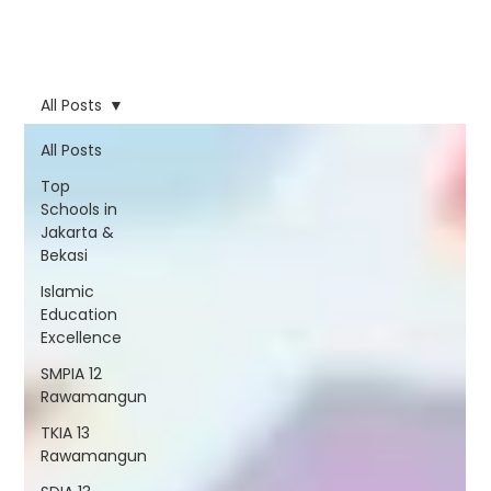
All Posts
All Posts
Top
Schools in
Jakarta &
Bekasi
Islamic
Education
Excellence
SMPIA 12
Rawamangun
TKIA 13
Rawamangun