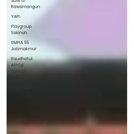
SDIA 13
Rawamangun
YAPI
Playgroup
Sakinah
SMPIA 55
Jatimakmur
Raudhatul
Athfal
Sakinah
SMAIA 33
Jatimakmur