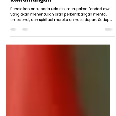
marketing yapi
29 Mei
2 menit membaca
Langkah Kecil Menuju Mimpi Besar:
Haru dan Bahagia Tasyakur
Akhirussanah Playgroup Sakinah