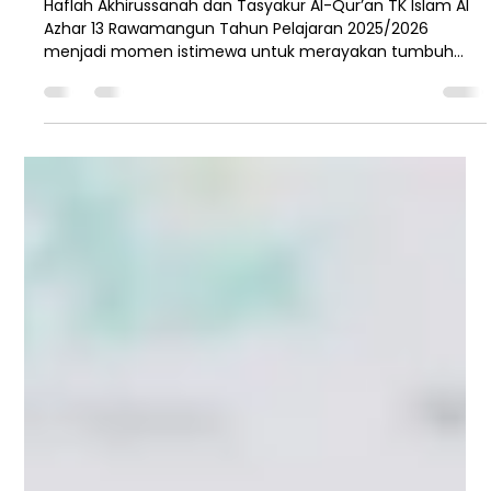
marketing yapi
11 Jun
3 menit membaca
Haflah Akhirussanah dan Tasyakur
Al-Qur’an TK Islam Al Azhar 13
Rawamangun: Momen Syukur atas
Tumbuh Kembang Murid
Haflah Akhirussanah dan Tasyakur Al-Qur’an TK Islam Al
Azhar 13 Rawamangun Tahun Pelajaran 2025/2026
menjadi momen istimewa untuk merayakan tumbuh
kembang murid, pencapaian pembelajaran Al-Qur’an,
serta keberhasilan pendidikan karakter yang telah
dibangun bersama antara sekolah dan orang tua.