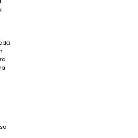
 
, 
 
ada 
h 
ra 
ma 
sa 