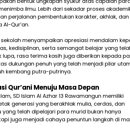
upakan bentuk ungkapan syukur atas capaian para
enimba ilmu. Lebih dari sekadar proses akademik
kan perjalanan pembentukan karakter, akhlak, dan
 Al-Qur’an.
 sekolah menyampaikan apresiasi mendalam kep
ras, kedisiplinan, serta semangat belajar yang tela
ak lupa, rasa terima kasih juga diberikan kepada pa
tas dukungan penuh yang telah menjadi pilar uta
 kembang putra-putrinya.
si Qur’ani Menuju Masa Depan
slam, SD Islam Al Azhar 13 Rawamangun memiliki 
ak generasi yang berakhlak mulia, cerdas, dan 
 yang telah dipelajari para murid bukan hanya 
tapi juga menjadi cahaya penuntun langkah di ma