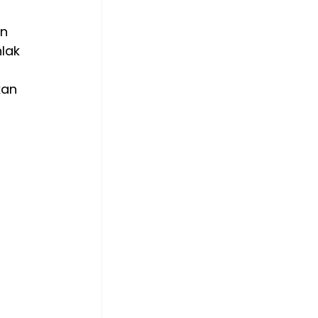
n 
lak 
an 