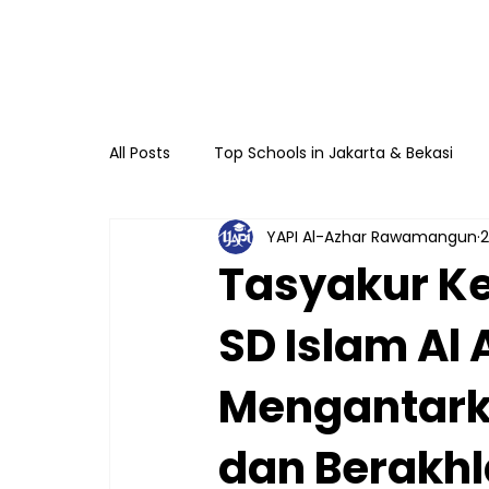
All Posts
Top Schools in Jakarta & Bekasi
YAPI Al-Azhar Rawamangun
2
TKIA 13 Rawamangun
SDIA 13 Rawama
Tasyakur Ke
SD Islam Al
Raudhatul Athfal Sakinah
SMAIA 33 Ja
Mengantark
dan Berakhl