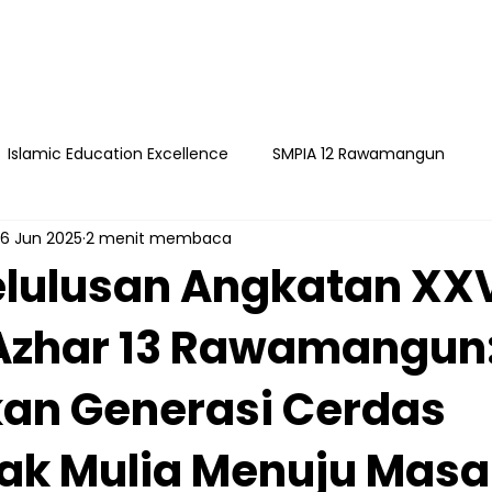
Islamic Education Excellence
SMPIA 12 Rawamangun
6 Jun 2025
2 menit membaca
ngun
YAPI
Playgroup Sakinah
SMPIA 55 Jatimakmu
lulusan Angkatan XX
 Azhar 13 Rawamangun
timakmur
an Generasi Cerdas
ak Mulia Menuju Masa