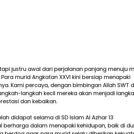
etapi justru awal dari perjalanan panjang menuju 
 Para murid Angkatan XXVI kini bersiap menapaki 
tnya. Kami percaya, dengan bimbingan Allah SWT 
langkah-langkah kecil mereka akan menjadi langka
estasi dan kebaikan.
ah didapat selama di SD Islam Al Azhar 13 
berharga dalam menapaki kehidupan, baik di du
ga berdoa agar para murid selalu diberikan kekuat