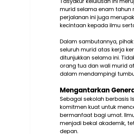
Tasyakur kelulusan ini mer
murid selama enam tahun m
perjalanan ini juga merupa
kecintaan kepada ilmu serta
Dalam sambutannya, pihak
seluruh murid atas kerja ke
ditunjukkan selama ini. Tid
orang tua dan wali murid a
dalam mendampingi tumbuh
Mengantarkan Genera
Sebagai sekolah berbasis I
komitmen kuat untuk mencet
bermanfaat bagi umat. Ilmu
menjadi bekal akademik, te
depan.