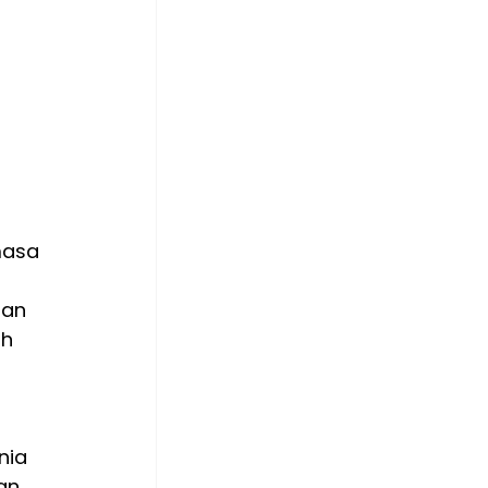
masa 
dan 
h 
nia 
an 