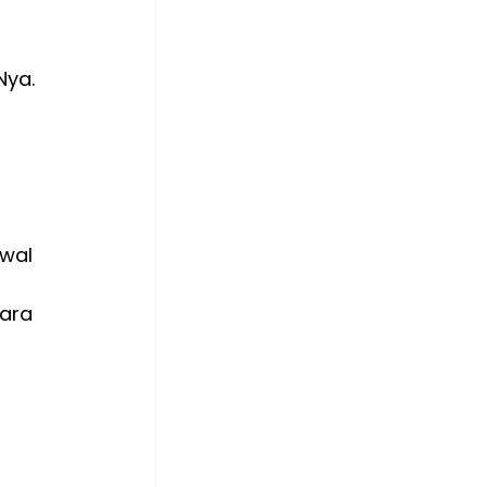
Nya. 
 
wal 
 
ara 
 