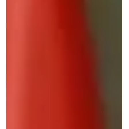
2026. Pencapaian membanggakan ini menjadi inspirasi
besar bagi generasi muda untuk terus mengukir prestasi
matematika di kancah internasional.