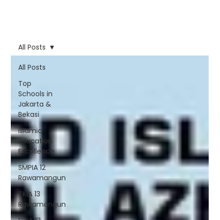
All Posts
All Posts
Top
Schools in
Jakarta &
Bekasi
Islamic
Education
Excellence
SMPIA 12
Rawamangun
TKIA 13
Rawamangun