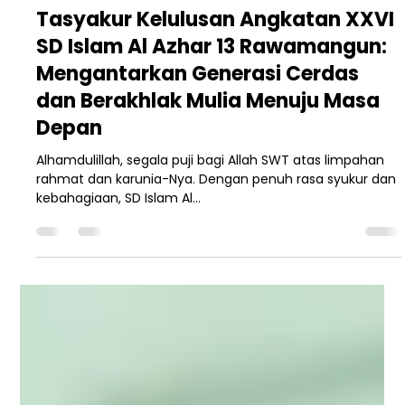
YAPI Al-Azhar Rawamangun
26 Jun 2025
2 menit membaca