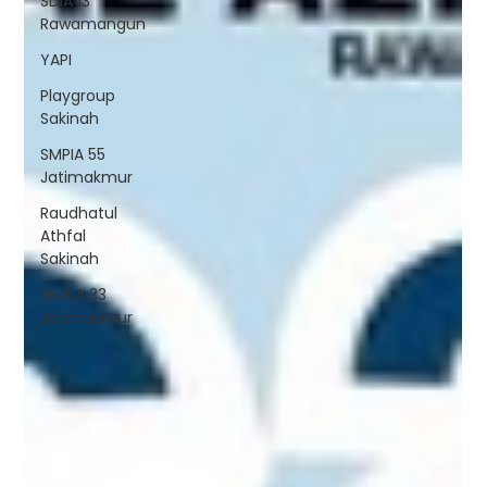
SDIA 13
Rawamangun
YAPI
Playgroup
Sakinah
SMPIA 55
Jatimakmur
Raudhatul
Athfal
Sakinah
SMAIA 33
Jatimakmur