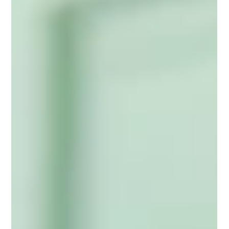
Tasyakur Kelulusan Angkatan XXVI
SD Islam Al Azhar 13 Rawamangun:
Mengantarkan Generasi Cerdas
dan Berakhlak Mulia Menuju Masa
Depan
Alhamdulillah, segala puji bagi Allah SWT atas limpahan
rahmat dan karunia-Nya. Dengan penuh rasa syukur dan
kebahagiaan, SD Islam Al...