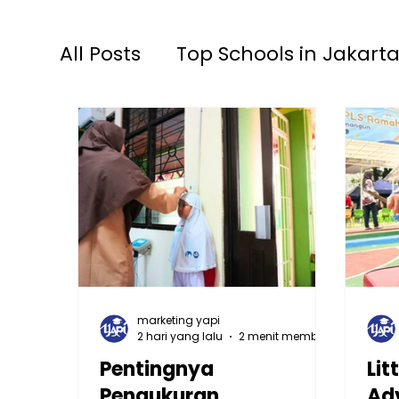
All Posts
Top Schools in Jakarta
TKIA 13 Rawamangun
SDIA
Raudhatul Athfal Sakinah
S
marketing yapi
2 hari yang lalu
2 menit membaca
Pentingnya
Lit
Pengukuran
Ad