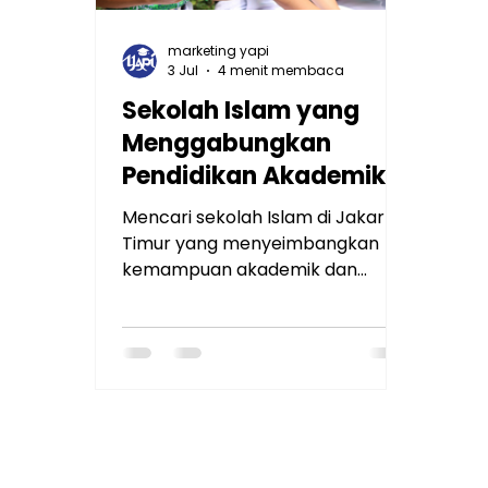
marketing yapi
3 Jul
4 menit membaca
Sekolah Islam yang
Menggabungkan
Pendidikan Akademik
dan Spiritual di Jakarta
Mencari sekolah Islam di Jakarta
Timur
Timur yang menyeimbangkan
kemampuan akademik dan
karakter spiritual? Temukan
keunggulan kurikulum integratif
YAPI Al Azhar Rawamangun dan
amankan kuota putra-putri Anda
sekarang!