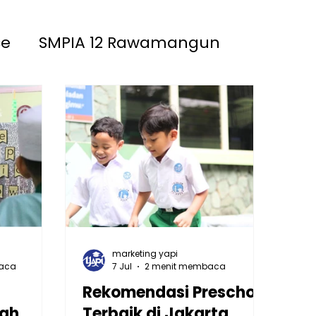
ce
SMPIA 12 Rawamangun
akinah
SMPIA 55 Jatimakmur
marketing yapi
baca
7 Jul
2 menit membaca
Rekomendasi Preschool
nah
Terbaik di Jakarta