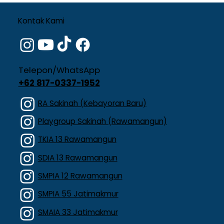
Kontak Kami
Telepon/WhatsApp
+62 817-0337-1952
RA Sakinah (Kebayoran Baru)
Playgroup Sakinah (Rawamangun)
TKIA 13 Rawamangun
SDIA 13 Rawamangun
SMPIA 12 Rawamangun
SMPIA 55 Jatimakmur
SMAIA 33 Jatimakmur