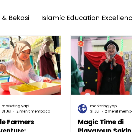
 & Bekasi
Islamic Education Excellen
 13 Rawamangun
YAPI
Playgroup S
MAIA 33 Jatimakmur
marketing yapi
marketing yapi
31 Jul
2 menit membaca
31 Jul
2 menit mem
tle Farmers
Magic Time di
venture:
Playgroup Saki