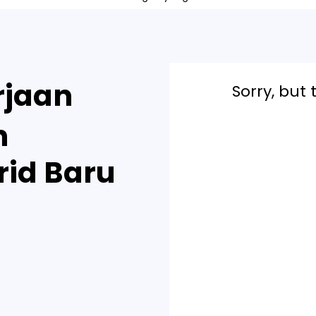
rjaan
Sorry, but 
n
id Baru