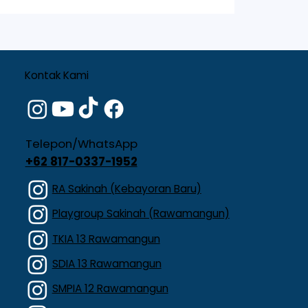
Kontak Kami
Telepon/WhatsApp
+62 817-0337-1952
RA Sakinah (Kebayoran Baru)
Playgroup Sakinah (Rawamangun)
TKIA 13 Rawamangun
SDIA 13 Rawamangun
SMPIA 12 Rawamangun