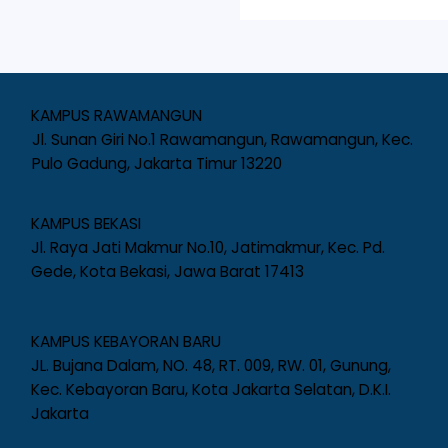
KAMPUS RAWAMANGUN
Jl. Sunan Giri No.1 Rawamangun, Rawamangun, Kec.
Pulo Gadung, Jakarta Timur 13220
KAMPUS BEKASI
Jl. Raya Jati Makmur No.10, Jatimakmur, Kec. Pd.
Gede, Kota Bekasi, Jawa Barat 17413
KAMPUS KEBAYORAN BARU
JL. Bujana Dalam, NO. 48, RT. 009, RW. 01, Gunung,
Kec. Kebayoran Baru, Kota Jakarta Selatan, D.K.I.
Jakarta