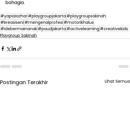
bahagia.
#yapiaiazhar
#playgroupjakarta
#playgroupsakinah
#kreasiseni
#mengenalprofesi
#motorikhalus
#idebermainanak
#paudjakarta
#activelearning
#creativekids
Playgroup Sakinah
Lihat Semua
Postingan Terakhir