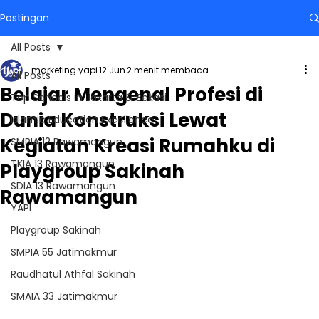
Postingan
All Posts
marketing yapi
12 Jun
2 menit membaca
All Posts
Belajar Mengenal Profesi di
Top Schools in Jakarta & Bekasi
Dunia Konstruksi Lewat
Islamic Education Excellence
Kegiatan Kreasi Rumahku di
SMPIA 12 Rawamangun
TKIA 13 Rawamangun
Playgroup Sakinah
SDIA 13 Rawamangun
Rawamangun
YAPI
Playgroup Sakinah
SMPIA 55 Jatimakmur
Raudhatul Athfal Sakinah
SMAIA 33 Jatimakmur