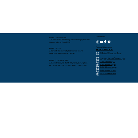
Cerita: Santunan Anak Yatim dan
Dongeng Inspiratif di TK Islam Al
Azhar 13 Rawamangun
Kontak Kami
KAMPUS RAWAMANGUN
Jl. Sunan Giri No.1 Rawamangun, Rawamangun, Kec. Pulo
Gadung, Jakarta Timur 13220
Telepon/WhatsApp
KAMPUS BEKASI
+62 817-0337-1952
Jl. Raya Jati Makmur No.10, Jatimakmur, Kec. Pd.
RA Sakinah (Kebayoran Baru)
Gede, Kota Bekasi, Jawa Barat 17413
Playgroup Sakinah (Rawamangun)
KAMPUS KEBAYORAN BARU
TKIA 13 Rawamangun
JL. Bujana Dalam, NO. 48, RT. 009, RW. 01, Gunung, Kec.
SDIA 13 Rawamangun
Kebayoran Baru, Kota Jakarta Selatan, D.K.I. Jakarta
SMPIA 12 Rawamangun
SMPIA 55 Jatimakmur
SMAIA 33 Jatimakmur