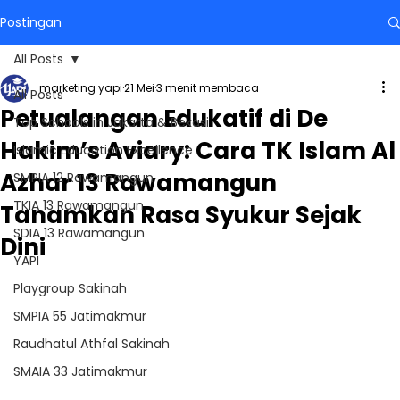
Postingan
All Posts
marketing yapi
21 Mei
3 menit membaca
All Posts
Petualangan Edukatif di De
Top Schools in Jakarta & Bekasi
Hakim’s Aviary: Cara TK Islam Al
Islamic Education Excellence
Azhar 13 Rawamangun
SMPIA 12 Rawamangun
TKIA 13 Rawamangun
Tanamkan Rasa Syukur Sejak
SDIA 13 Rawamangun
Dini
YAPI
Playgroup Sakinah
SMPIA 55 Jatimakmur
Raudhatul Athfal Sakinah
SMAIA 33 Jatimakmur