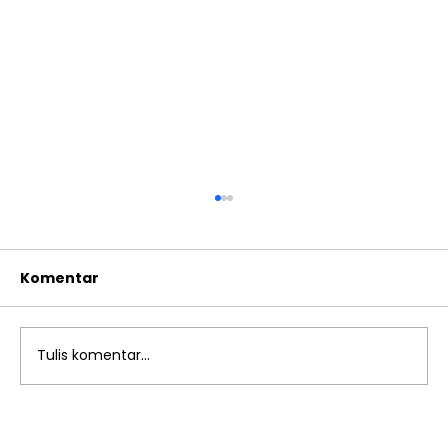
Komentar
Tulis komentar...
Keunggulan SMP Islam Al Azhar 12