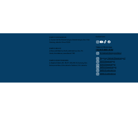
Kontak Kami
KAMPUS RAWAMANGUN
Jl. Sunan Giri No.1 Rawamangun, Rawamangun, Kec. Pulo
Gadung, Jakarta Timur 13220
Telepon/WhatsApp
KAMPUS BEKASI
+62 817-0337-1952
Jl. Raya Jati Makmur No.10, Jatimakmur, Kec. Pd.
RA Sakinah (Kebayoran Baru)
Gede, Kota Bekasi, Jawa Barat 17413
Playgroup Sakinah (Rawamangun)
KAMPUS KEBAYORAN BARU
TKIA 13 Rawamangun
JL. Bujana Dalam, NO. 48, RT. 009, RW. 01, Gunung, Kec.
SDIA 13 Rawamangun
Kebayoran Baru, Kota Jakarta Selatan, D.K.I. Jakarta
SMPIA 12 Rawamangun
SMPIA 55 Jatimakmur
SMAIA 33 Jatimakmur