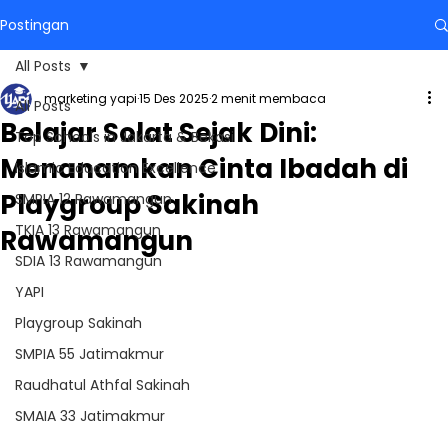
Postingan
All Posts
marketing yapi
15 Des 2025
2 menit membaca
All Posts
Belajar Solat Sejak Dini:
Top Schools in Jakarta & Bekasi
Menanamkan Cinta Ibadah di
Islamic Education Excellence
Playgroup Sakinah
SMPIA 12 Rawamangun
TKIA 13 Rawamangun
Rawamangun
SDIA 13 Rawamangun
YAPI
Playgroup Sakinah
SMPIA 55 Jatimakmur
Raudhatul Athfal Sakinah
SMAIA 33 Jatimakmur