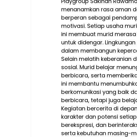
Playgroup Sakinah Rawaman
menanamkan rasa aman dan 
berperan sebagai pendampi
motivasi. Setiap usaha mur
ini membuat murid merasa 
untuk didengar. Lingkungan
dalam membangun kepercay
Selain melatih keberanian d
sosial. Murid belajar menu
berbicara, serta memberikan
ini membantu menumbuhkan 
berkomunikasi yang baik da
berbicara, tetapi juga bela
Kegiatan bercerita di depa
karakter dan potensi setia
berekspresi, dan berintera
serta kebutuhan masing-m