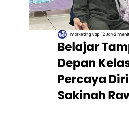
marketing yapi
12 Jan
2 men
Belajar Tamp
Depan Kel
Percaya Dir
Sakinah R