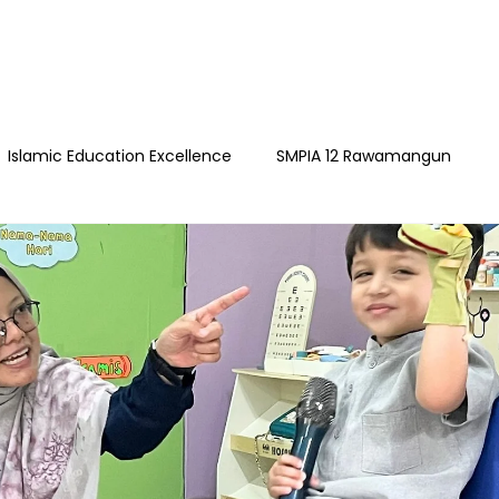
Islamic Education Excellence
SMPIA 12 Rawamangun
ngun
YAPI
Playgroup Sakinah
SMPIA 55 Jatimakmu
timakmur