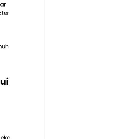
ar 
ter 
nuh 
ui 
 
eka. 