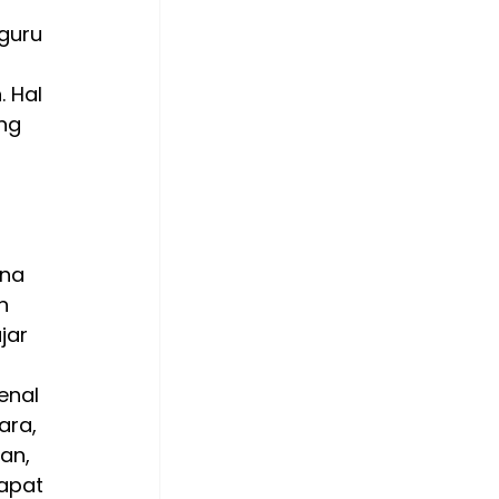
guru 
 Hal 
ng 
 
na 
n 
jar 
enal 
ara, 
an, 
apat 