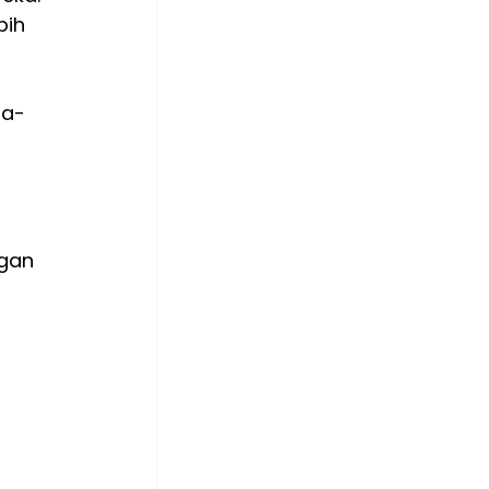
ih 
ta-
 
 
gan 