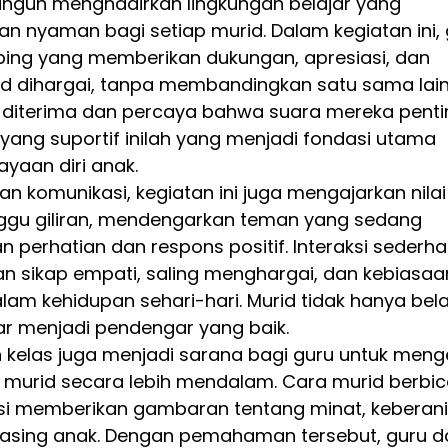
gun menghadirkan lingkungan belajar yang 
nyaman bagi setiap murid. Dalam kegiatan ini, 
ng yang memberikan dukungan, apresiasi, dan 
id dihargai, tanpa membandingkan satu sama lain.
diterima dan percaya bahwa suara mereka penti
 yang suportif inilah yang menjadi fondasi utama 
aan diri anak.
an komunikasi, kegiatan ini juga mengajarkan nilai
nggu giliran, mendengarkan teman yang sedang 
 perhatian dan respons positif. Interaksi sederha
sikap empati, saling menghargai, dan kebiasaa
lam kehidupan sehari-hari. Murid tidak hanya bela
jar menjadi pendengar yang baik.
n kelas juga menjadi sarana bagi guru untuk meng
p murid secara lebih mendalam. Cara murid berbic
ksi memberikan gambaran tentang minat, keberani
asing anak. Dengan pemahaman tersebut, guru d