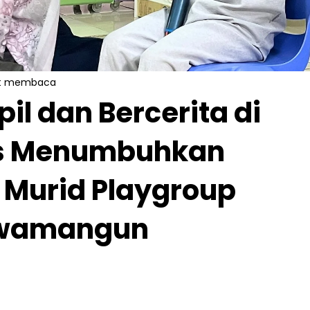
it membaca
il dan Bercerita di
as Menumbuhkan
i Murid Playgroup
awamangun