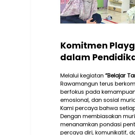
Komitmen Playg
dalam Pendidika
Melalui kegiatan 
“Belajar Ta
Rawamangun terus berkomi
berfokus pada kemampuan 
emosional, dan sosial murid
Kami percaya bahwa setiap 
Dengan membiasakan murid b
menanamkan pondasi penti
percaya diri, komunikatif,