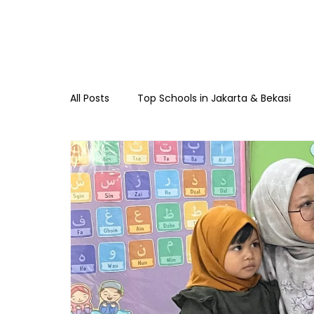
All Posts
Top Schools in Jakarta & Bekasi
TKIA 13 Rawamangun
SDIA 13 Rawama
Raudhatul Athfal Sakinah
SMAIA 33 Ja