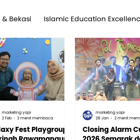
 & Bekasi
Islamic Education Excellen
 13 Rawamangun
YAPI
Playgroup S
MAIA 33 Jatimakmur
marketing yapi
marketing yapi
2 Feb
2 menit membaca
28 Jan
2 menit me
laxy Fest Playgroup
Closing Alarm C
kinah Rawamangun:
2026 Semarak 