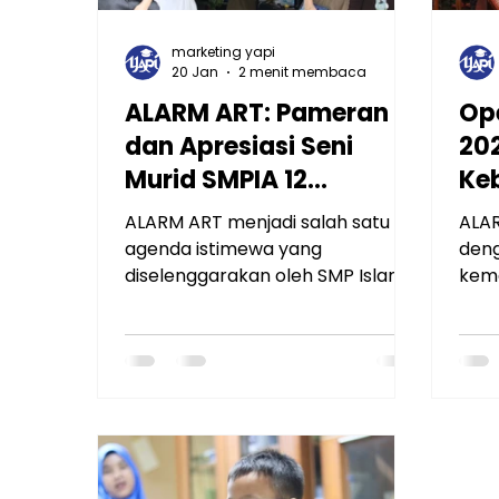
marketing yapi
20 Jan
2 menit membaca
ALARM ART: Pameran
Op
dan Apresiasi Seni
20
Murid SMPIA 12
Ke
Rawamangun
Se
ALARM ART menjadi salah satu
ALAR
Ge
agenda istimewa yang
den
diselenggarakan oleh SMP Islam
keme
Al Azhar 12 Rawamangun sebagai
kebe
ruang apresiasi, ekspresi, dan
Azha
pengembangan kreativitas murid
open
melalui karya seni. Kegiatan ini
isti
menghadirkan pameran lukisan
dimu
yang merupakan hasil proses
ALAR
belajar, eksplorasi ide, serta
pen
keberanian murid dalam
kara