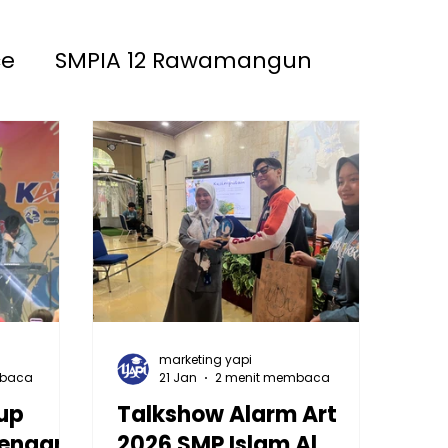
ce
SMPIA 12 Rawamangun
akinah
SMPIA 55 Jatimakmur
marketing yapi
mbaca
21 Jan
2 menit membaca
up
Talkshow Alarm Art
dengan
2026 SMP Islam Al