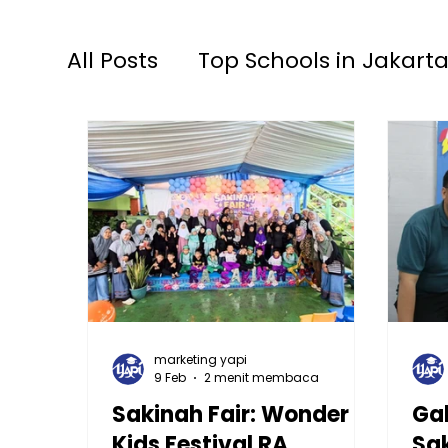
All Posts
Top Schools in Jakarta
TKIA 13 Rawamangun
SDIA
Raudhatul Athfal Sakinah
S
marketing yapi
9 Feb
2 menit membaca
Sakinah Fair: Wonder
Ga
Kids Festival RA
Sa