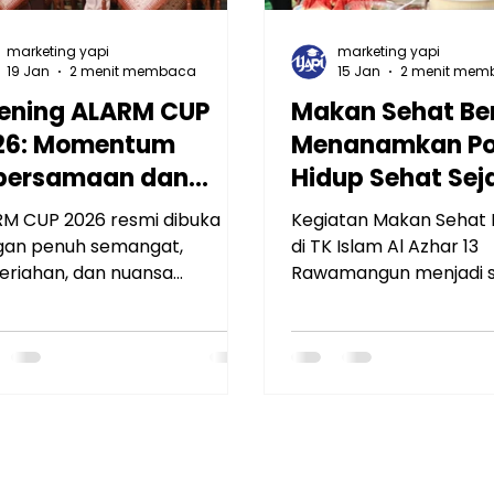
marketing yapi
marketing yapi
19 Jan
2 menit membaca
15 Jan
2 menit mem
ening ALARM CUP
Makan Sehat Be
26: Momentum
Menanamkan Po
bersamaan dan
Hidup Sehat Seja
mangat Sportivitas
di TK Islam Al Az
M CUP 2026 resmi dibuka
Kegiatan Makan Sehat
nerasi Muda
Rawamangun
gan penuh semangat,
di TK Islam Al Azhar 13
riahan, dan nuansa
Rawamangun menjadi s
rsamaan di SMP Islam Al
program pembiasaan po
r 12 Rawamangun. Kegiatan
yang dirancang untuk
ing ini menjadi momen
menanamkan pola hidu
mewa yang menandai
sejak usia dini. Melalui k
lainya rangkaian kompetisi
murid dikenalkan pada
M CUP sebagai ajang
pentingnya mengonsu
gembangan potensi,
makanan bergizi dala
kter, dan sportivitas generasi
yang menyenangkan, h