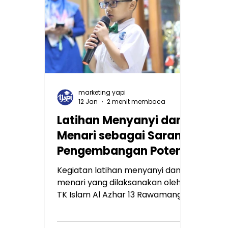
menuangkan imajinasi dan
mud
perasaan ke dalam karya visual
yang bermakna.
marketing yapi
12 Jan
2 menit membaca
Latihan Menyanyi dan
Menari sebagai Sarana
Pengembangan Potensi
Murid TK Islam Al Azhar
Kegiatan latihan menyanyi dan
13 Rawamangun
menari yang dilaksanakan oleh
TK Islam Al Azhar 13 Rawamangun
merupakan bagian dari program
pengembangan potensi seni dan