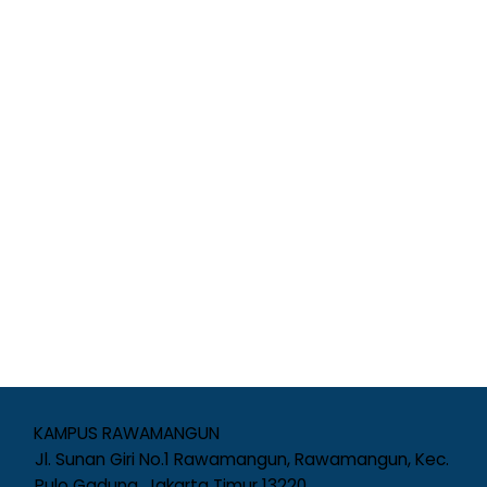
KAMPUS RAWAMANGUN
Jl. Sunan Giri No.1 Rawamangun, Rawamangun, Kec.
Pulo Gadung, Jakarta Timur 13220