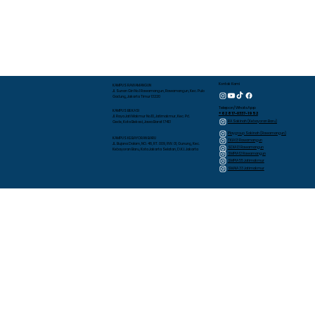
Kontak Kami
KAMPUS RAWAMANGUN
Jl. Sunan Giri No.1 Rawamangun, Rawamangun, Kec. Pulo
Gadung, Jakarta Timur 13220
Telepon/WhatsApp
KAMPUS BEKASI
+62 817-0337-1952
Jl. Raya Jati Makmur No.10, Jatimakmur, Kec. Pd.
RA Sakinah (Kebayoran Baru)
Gede, Kota Bekasi, Jawa Barat 17413
Playgroup Sakinah (Rawamangun)
KAMPUS KEBAYORAN BARU
TKIA 13 Rawamangun
JL. Bujana Dalam, NO. 48, RT. 009, RW. 01, Gunung, Kec.
SDIA 13 Rawamangun
Kebayoran Baru, Kota Jakarta Selatan, D.K.I. Jakarta
SMPIA 12 Rawamangun
SMPIA 55 Jatimakmur
SMAIA 33 Jatimakmur