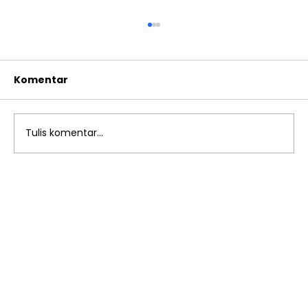
Komentar
Tulis komentar...
Pembelajaran Kreatif: Kreasi
Topeng dan Mewarnai Hewan
Playgroup Sakinah