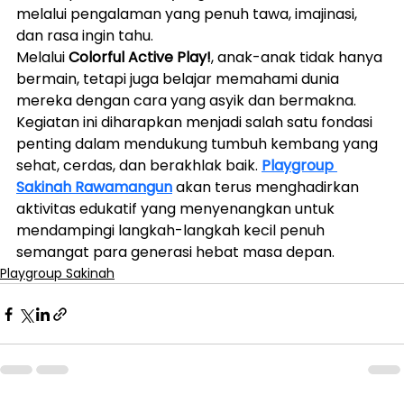
melalui pengalaman yang penuh tawa, imajinasi, 
dan rasa ingin tahu.
Melalui 
Colorful Active Play!
, anak-anak tidak hanya 
bermain, tetapi juga belajar memahami dunia 
mereka dengan cara yang asyik dan bermakna. 
Kegiatan ini diharapkan menjadi salah satu fondasi 
penting dalam mendukung tumbuh kembang yang 
sehat, cerdas, dan berakhlak baik. 
Playgroup 
Sakinah Rawamangun
 akan terus menghadirkan 
aktivitas edukatif yang menyenangkan untuk 
mendampingi langkah-langkah kecil penuh 
semangat para generasi hebat masa depan.
Playgroup Sakinah