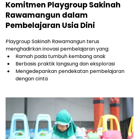
Komitmen Playgroup Sakinah 
Rawamangun dalam 
Pembelajaran Usia Dini
Playgroup Sakinah Rawamangun terus 
menghadirkan inovasi pembelajaran yang:
Ramah pada tumbuh kembang anak
Berbasis praktik langsung dan eksplorasi
Mengedepankan pendekatan pembelajaran 
dengan cinta